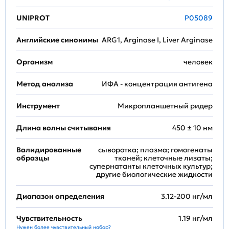
UNIPROT
P05089
Английские синонимы
ARG1, Arginase I, Liver Arginase
Организм
человек
Метод анализа
ИФА - концентрация антигена
Инструмент
Микропланшетный ридер
Длина волны считывания
450 ± 10 нм
Валидированные
сыворотка; плазма; гомогенаты
образцы
тканей; клеточные лизаты;
супернатанты клеточных культур;
другие биологические жидкости
Диапазон определения
3.12-200 нг/мл
Чувствительность
1.19 нг/мл
Нужен более чувствительный набор?