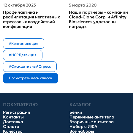
12 октября 2023
5 марта 2020
Профилактика и
Наши партнеры - компании
реабилитация негативных
Cloud-Clone Corp. и Affinity
стрессовых воздействий -
Biosciences удостоены
конференция
награды
#Контаминация
#HCPДетекция
#ОксидативныйСтресс
ПОКУПАТЕЛЮ
КАТАЛОГ
Регистрация
Белки
Контакты
Первичные антитела
Доставка
Вторичные антитела
Оплата
Наборы ИФА
Качество
Все наборы