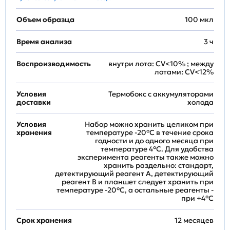
Объем образца
100 мкл
Время анализа
3 ч
Воспроизводимость
внутри лота: CV<10% ; между
лотами: CV<12%
Условия
Термобокс с аккумуляторами
доставки
холода
Условия
Набор можно хранить целиком при
хранения
температуре -20°C в течение срока
годности и до одного месяца при
температуре 4°C. Для удобства
эксперимента реагенты также можно
хранить раздельно: стандарт,
детектирующий реагент A, детектирующий
реагент B и планшет следует хранить при
температуре -20°C, а остальные реагенты -
при +4°С
Срок хранения
12 месяцев