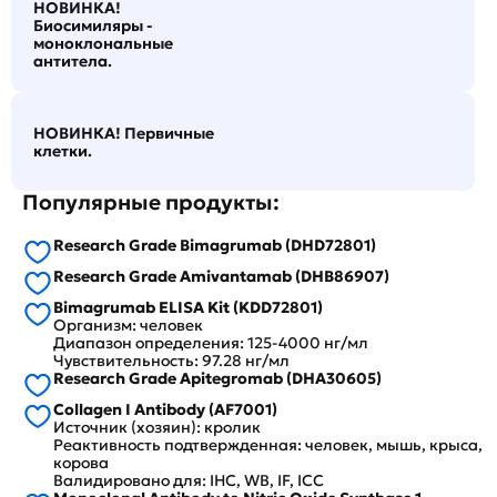
НОВИНКА!
Биосимиляры -
моноклональные
антитела.
НОВИНКА! Первичные
клетки.
Популярные продукты:
Research Grade Bimagrumab (DHD72801)
Research Grade Amivantamab (DHB86907)
Bimagrumab ELISA Kit (KDD72801)
Организм: человек
Диапазон определения: 125-4000 нг/мл
Чувствительность: 97.28 нг/мл
Research Grade Apitegromab (DHA30605)
Collagen I Antibody (AF7001)
Источник (хозяин): кролик
Реактивность подтвержденная: человек, мышь, крыса,
корова
Валидировано для: IHC, WB, IF, ICC