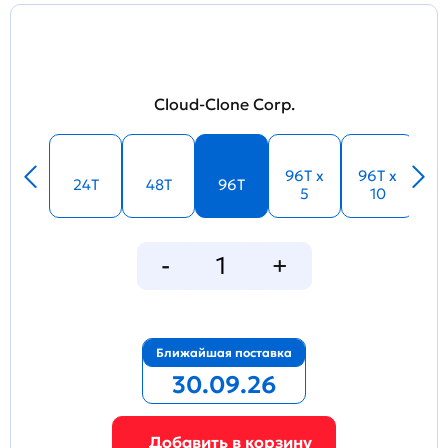
Cloud-Clone Corp.
96T x
96T x
24T
48T
96T
5
10
Ближайшая поставка
30.09.26