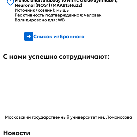
Monoclonal Antibody to Nitric Oxide Synthase 1,
Neuronal (NOS1) (MAA815Hu22)
Источник (хозяин): мышь
Реактивность подтвержденная: человек
Валидировано для: WB
Список избранного
С нами успешно сотрудничают:
Московский государственный университет им. Ломоносова
Новости