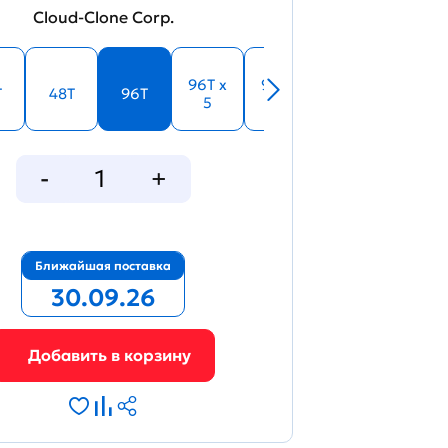
Cloud-Clone Corp.
96T x
96T x
T
48T
96T
5
10
Ближайшая поставка
30.09.26