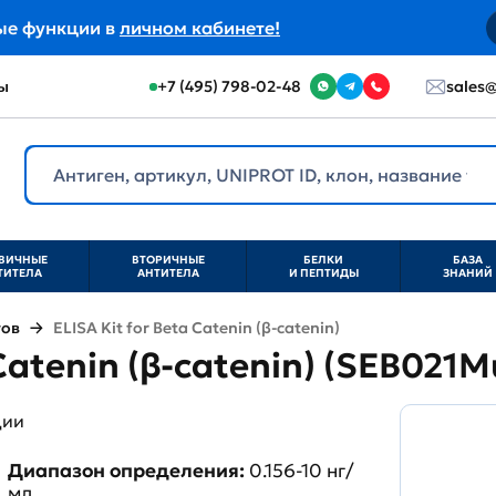
ые функции в
личном кабинете!
ы
+7 (495) 798-02-48
sales@
ВИЧНЫЕ
ВТОРИЧНЫЕ
БЕЛКИ
БАЗА
ТИТЕЛА
АНТИТЕЛА
И ПЕПТИДЫ
ЗНАНИЙ
тов
ELISA Kit for Beta Catenin (β-catenin)
 Catenin (β-catenin) (SEB021M
ции
Диапазон определения:
0.156-10 нг/
мл