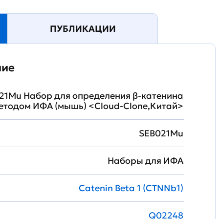
ПУБЛИКАЦИИ
ние
21Mu Набор для определения β-катенина
етодом ИФА (мышь) <Cloud-Clone,Китай>
SEB021Mu
Наборы для ИФА
Catenin Beta 1 (CTNNb1)
Q02248