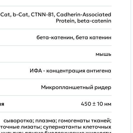
Cat, b-Cat, CTNN-B1, Cadherin-Associated
Protein, beta-catenin
бета-катенин, бета катенин
мышь
ИФА - концентрация антигена
Микропланшетный ридер
ия
450 ± 10 нм
сыворотка; плазма; гомогенаты тканей;
еточные лизаты; супернатанты клеточных
культур; другие биологические жидкости