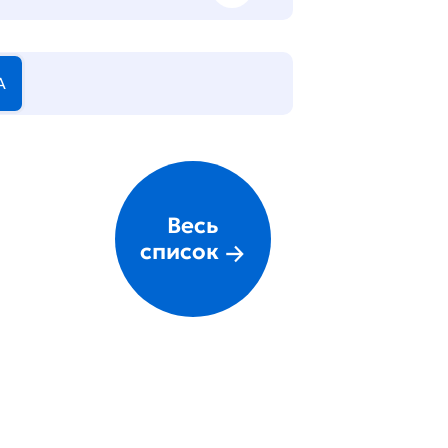
А
Весь
список