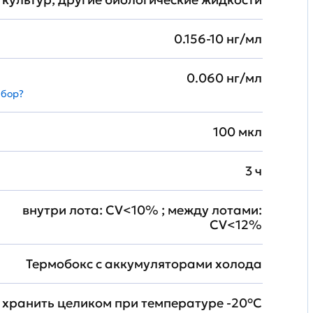
0.156-10 нг/мл
0.060 нг/мл
абор?
100 мкл
3 ч
внутри лота: CV<10% ; между лотами:
CV<12%
Термобокс с аккумуляторами холода
хранить целиком при температуре -20°C