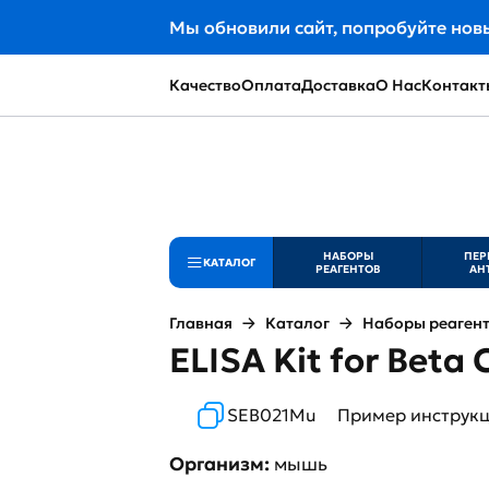
Мы обновили сайт, попробуйте нов
Качество
Оплата
Доставка
О Нас
Контакт
НАБОРЫ
ПЕР
КАТАЛОГ
РЕАГЕНТОВ
АН
Главная
Каталог
Наборы реаген
ELISA Kit for Beta
SEB021Mu
Пример инструк
Организм:
мышь