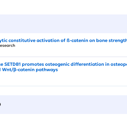
ytic constitutive activation of ß-catenin on bone streng
l Research
e SETDB1 promotes osteogenic differentiation in osteop
 Wnt/β-catenin pathways
О