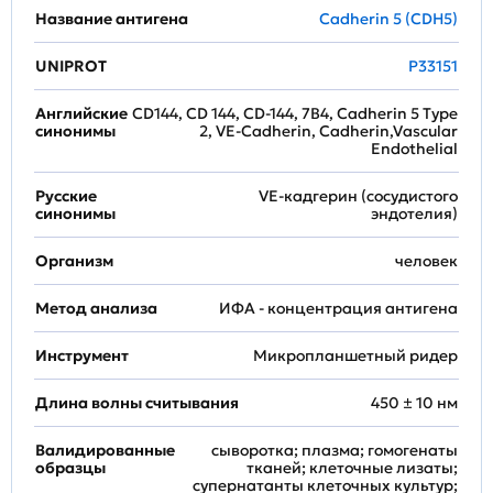
Название антигена
Cadherin 5 (CDH5)
UNIPROT
P33151
Английские
CD144, CD 144, CD-144, 7B4, Cadherin 5 Type
синонимы
2, VE-Cadherin, Cadherin,Vascular
Endothelial
Русские
VE-кадгерин (сосудистого
синонимы
эндотелия)
Организм
человек
Метод анализа
ИФА - концентрация антигена
Инструмент
Микропланшетный ридер
Длина волны считывания
450 ± 10 нм
Валидированные
сыворотка; плазма; гомогенаты
образцы
тканей; клеточные лизаты;
супернатанты клеточных культур;