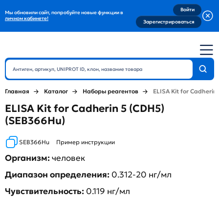
Войти
Мы обновили сайт, попробуйте новые функции в
личном кабинете!
Зарегистрироваться
Главная
Каталог
Наборы реагентов
ELISA Kit for Cadherin
ELISA Kit for Cadherin 5 (CDH5)
(SEB366Hu)
SEB366Hu
Пример инструкции
Организм:
человек
Диапазон определения:
0.312-20 нг/мл
Чувствительность:
0.119 нг/мл