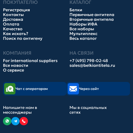
ПОКУПАТЕЛЮ
КАТАЛОГ
Регистрация
Белки
Контакты
Первичные антитела
Доставка
Вторичные антитела
Оплата
Наборы ИФА
Качество
Все наборы
Как искать?
Мультиплекс
Поиск по антигену
Весь каталог
КОМПАНИЯ
НА СВЯЗИ
For international suppliers
+7 (495) 798-02-48
Все новости
sales@belkiantitela.ru
О сервисе
Чат с оператором
Через сайт
Напишите нам в
Мы в социальных
мессенджеры
сетях