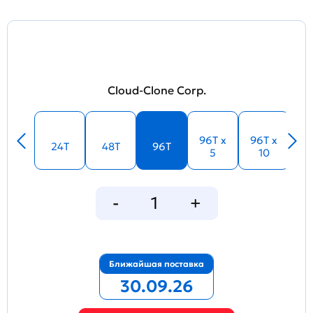
Cloud-Clone Corp.
96T x
96T x
24T
48T
96T
5
10
Ближайшая поставка
30.09.26