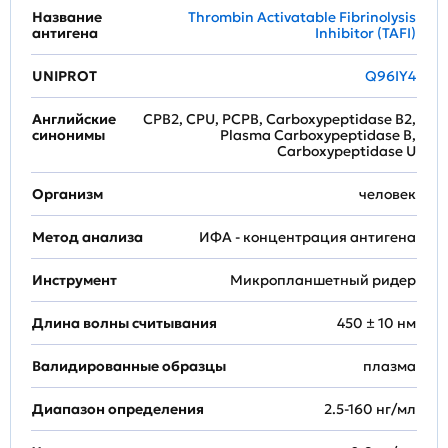
Название
Thrombin Activatable Fibrinolysis
антигена
Inhibitor (TAFI)
UNIPROT
Q96IY4
Английские
CPB2, CPU, PCPB, Carboxypeptidase B2,
синонимы
Plasma Carboxypeptidase B,
Carboxypeptidase U
Организм
человек
Метод анализа
ИФА - концентрация антигена
Инструмент
Микропланшетный ридер
Длина волны считывания
450 ± 10 нм
Валидированные образцы
плазма
Диапазон определения
2.5-160 нг/мл