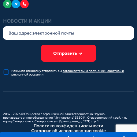
НОВОСТИ И АКЦИИ
Отправить
Нажимая на кнопку отправить
вы
соглашаетесь на получение
новостной и
рекламной рассылки
2014 – 2026 ©
Общество с ограниченной ответственностью Научно-
производственное объединение "Иммунотэкс"
355014, Ставропольский край, г. о.
город Ставрополь, г. Ставрополь, ул. Доваторцев, д. 177Г, стр. 1
Политика конфиденциальности
Согласие об использовании cookie
Карта сайта