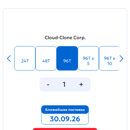
Cloud-Clone Corp.
96T x
96T x
24T
48T
96T
5
10
Ближайшая поставка
30.09.26