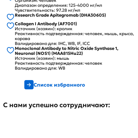
Организм: человек
Диапазон определения: 125-4000 нг/мл
Чувствительность: 97.28 нг/мл
Research Grade Apitegromab (DHA30605)
Collagen I Antibody (AF7001)
Источник (хозяин): кролик
Реактивность подтвержденная: человек, мышь, крыса,
корова
Валидировано для: IHC, WB, IF, ICC
Monoclonal Antibody to Nitric Oxide Synthase 1,
Neuronal (NOS1) (MAA815Hu22)
Источник (хозяин): мышь
Реактивность подтвержденная: человек
Валидировано для: WB
Список избранного
С нами успешно сотрудничают: