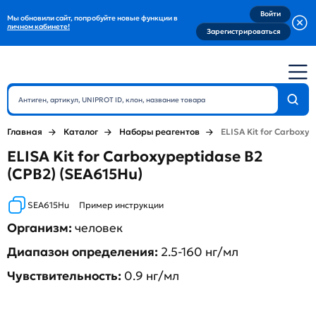
Войти
Мы обновили сайт, попробуйте новые функции в
личном кабинете!
Зарегистрироваться
Главная
Каталог
Наборы реагентов
ELISA Kit for Carboxy
ELISA Kit for Carboxypeptidase B2
(CPB2) (SEA615Hu)
SEA615Hu
Пример инструкции
Организм:
человек
Диапазон определения:
2.5-160 нг/мл
Чувствительность:
0.9 нг/мл