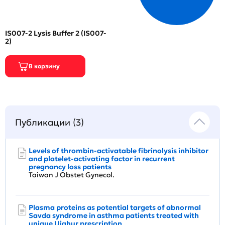
IS007-2 Lysis Buffer 2 (IS007-
2)
Публикации (3)
Levels of thrombin-activatable fibrinolysis inhibitor
and platelet-activating factor in recurrent
pregnancy loss patients
Taiwan J Obstet Gynecol.
Plasma proteins as potential targets of abnormal
Savda syndrome in asthma patients treated with
unique Uighur prescription