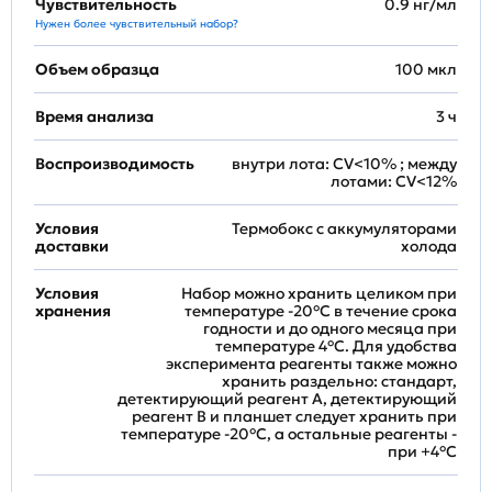
Чувствительность
0.9 нг/мл
Нужен более чувствительный набор?
Объем образца
100 мкл
Время анализа
3 ч
Воспроизводимость
внутри лота: CV<10% ; между
лотами: CV<12%
Условия
Термобокс с аккумуляторами
доставки
холода
Условия
Набор можно хранить целиком при
хранения
температуре -20°C в течение срока
годности и до одного месяца при
температуре 4°C. Для удобства
эксперимента реагенты также можно
хранить раздельно: стандарт,
детектирующий реагент A, детектирующий
реагент B и планшет следует хранить при
температуре -20°C, а остальные реагенты -
при +4°С