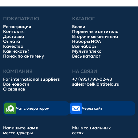
ПОКУПАТЕЛЮ
КАТАЛОГ
Регистрация
Белки
Контакты
Первичные антитела
Доставка
Вторичные антитела
Оплата
Наборы ИФА
Качество
Все наборы
Как искать?
Мультиплекс
Поиск по антигену
Весь каталог
КОМПАНИЯ
НА СВЯЗИ
For international suppliers
+7 (495) 798-02-48
Все новости
sales@belkiantitela.ru
О сервисе
Чат с оператором
Через сайт
Напишите нам в
Мы в социальных
мессенджеры
сетях