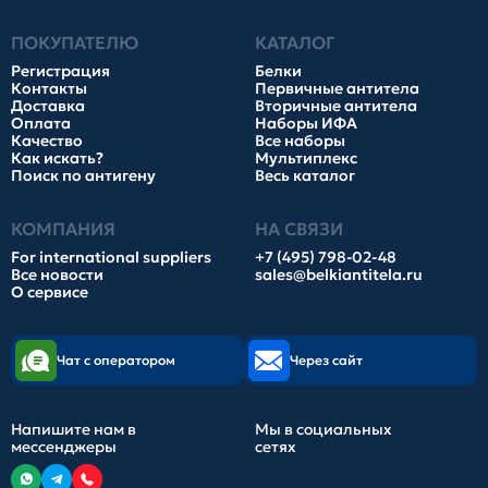
ПОКУПАТЕЛЮ
КАТАЛОГ
Регистрация
Белки
Контакты
Первичные антитела
Доставка
Вторичные антитела
Оплата
Наборы ИФА
Качество
Все наборы
Как искать?
Мультиплекс
Поиск по антигену
Весь каталог
КОМПАНИЯ
НА СВЯЗИ
For international suppliers
+7 (495) 798-02-48
Все новости
sales@belkiantitela.ru
О сервисе
Чат с оператором
Через сайт
Напишите нам в
Мы в социальных
мессенджеры
сетях