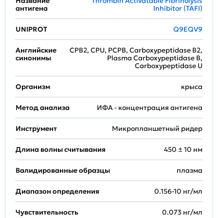
Название
Thrombin Activatable Fibrinolysis
антигена
Inhibitor (TAFI)
UNIPROT
Q9EQV9
Английские
CPB2, CPU, PCPB, Carboxypeptidase B2,
синонимы
Plasma Carboxypeptidase B,
Carboxypeptidase U
Организм
крыса
Метод анализа
ИФА - концентрация антигена
Инструмент
Микропланшетный ридер
Длина волны считывания
450 ± 10 нм
Валидированные образцы
плазма
Диапазон определения
0.156-10 нг/мл
Чувствительность
0.073 нг/мл