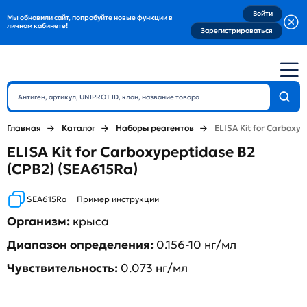
Войти
Мы обновили сайт, попробуйте новые функции в
личном кабинете!
Зарегистрироваться
Главная
Каталог
Наборы реагентов
ELISA Kit for Carboxy
ELISA Kit for Carboxypeptidase B2
(CPB2) (SEA615Ra)
SEA615Ra
Пример инструкции
Организм:
крыса
Диапазон определения:
0.156-10 нг/мл
Чувствительность:
0.073 нг/мл