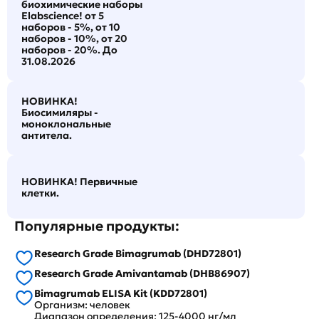
биохимические наборы
Elabscience! от 5
наборов - 5%, от 10
наборов - 10%, от 20
наборов - 20%. До
31.08.2026
НОВИНКА!
Биосимиляры -
моноклональные
антитела.
НОВИНКА! Первичные
клетки.
Популярные продукты:
Research Grade Bimagrumab (DHD72801)
Research Grade Amivantamab (DHB86907)
Bimagrumab ELISA Kit (KDD72801)
Организм: человек
Диапазон определения: 125-4000 нг/мл