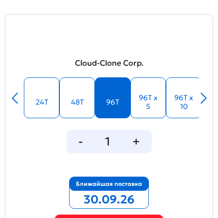
Cloud-Clone Corp.
96T x
96T x
24T
48T
96T
5
10
Ближайшая поставка
30.09.26