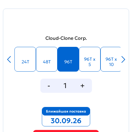
Cloud-Clone Corp.
96T x
96T x
24T
48T
96T
5
10
Ближайшая поставка
30.09.26