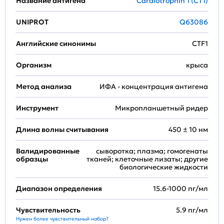
Название антигена
Cardiotrophin 1 (CT1)
UNIPROT
Q63086
Английские синонимы
CTF1
Организм
крыса
Метод анализа
ИФА - концентрация антигена
Инструмент
Микропланшетный ридер
Длина волны считывания
450 ± 10 нм
Валидированные
сыворотка; плазма; гомогенаты
образцы
тканей; клеточные лизаты; другие
биологические жидкости
Диапазон определения
15.6-1000 пг/мл
Чувствительность
5.9 пг/мл
Нужен более чувствительный набор?