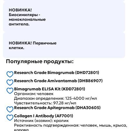
НОВИНКА!
Биосимиляры -
моноклональные
антитела.
НОВИНКА! Первичные
клетки.
Популярные продукты:
Research Grade Bimagrumab (DHD72801)
Research Grade Amivantamab (DHB86907)
Bimagrumab ELISA Kit (KDD72801)
Организм: человек
Диапазон определения: 125-4000 нг/мл
Чувствительность: 97.28 нг/мл
Research Grade Apitegromab (DHA30605)
Collagen I Antibody (AF7001)
Источник (хозяин): кролик
Реактивность подтвержденная: человек, мышь, крыса,
корова