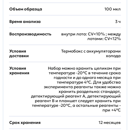
Объем образца
100 мкл
Время анализа
3 ч
Воспроизводимость
внутри лота: CV<10% ; между
лотами: CV<12%
Условия
Термобокс с аккумуляторами
доставки
холода
Условия
Набор можно хранить целиком при
хранения
температуре -20°C в течение срока
годности и до одного месяца при
температуре 4°C. Для удобства
эксперимента реагенты также можно
хранить раздельно: стандарт,
детектирующий реагент A, детектирующий
реагент B и планшет следует хранить при
температуре -20°C, а остальные реагенты -
при +4°С
Срок хранения
12 месяцев