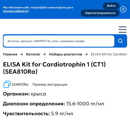
Войти
Мы обновили сайт, попробуйте новые функции в
личном кабинете!
Зарегистрироваться
Главная
Каталог
Наборы реагентов
ELISA Kit for Cardiotro
ELISA Kit for Cardiotrophin 1 (CT1)
(SEA810Ra)
SEA810Ra
Пример инструкции
Организм:
крыса
Диапазон определения:
15.6-1000 пг/мл
Чувствительность:
5.9 пг/мл