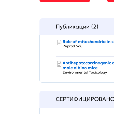
Публикации (2)
Role of mitochondria in c
Reprod Sci.
Antihepatocarcinogenic ac
male albino mice
Environmental Toxicology
СЕРТИФИЦИРОВАН