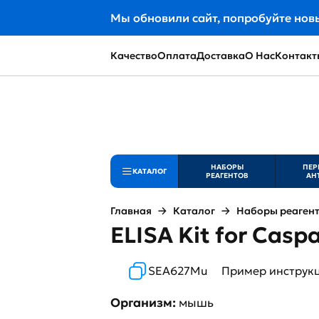
Мы обновили сайт, попробуйте нов
Качество
Оплата
Доставка
О Нас
Контакт
НАБОРЫ
ПЕР
КАТАЛОГ
РЕАГЕНТОВ
АН
Главная
Каталог
Наборы реаген
ELISA Kit for Cas
SEA627Mu
Пример инструк
Организм:
мышь