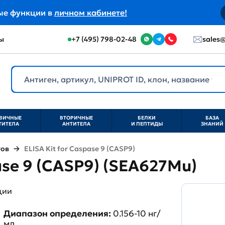
ые функции в
личном кабинете!
ы
+7 (495) 798-02-48
sales@
ВИЧНЫЕ
ВТОРИЧНЫЕ
БЕЛКИ
БАЗА
ТИТЕЛА
АНТИТЕЛА
И ПЕПТИДЫ
ЗНАНИЙ
тов
ELISA Kit for Caspase 9 (CASP9)
pase 9 (CASP9) (SEA627Mu)
ции
Диапазон определения:
0.156-10 нг/
мл