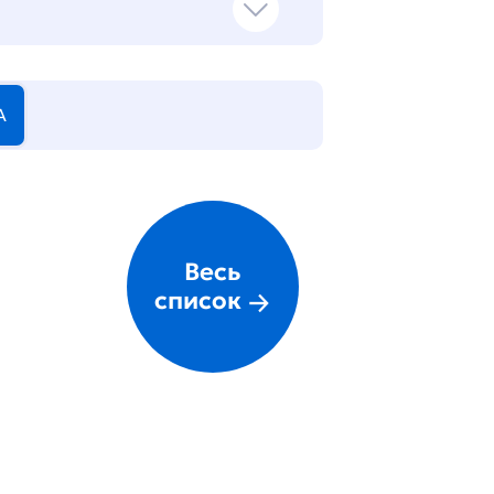
А
Весь
список