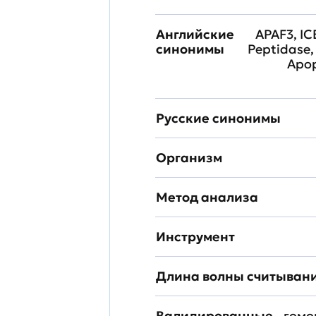
Английские
APAF3, IC
синонимы
Peptidase, 
Apop
Русские синонимы
Организм
Метод анализа
Инструмент
Длина волны считыван
Валидированные
гомо