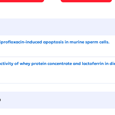
iprofloxacin-induced apoptosis in murine sperm cells.
tivity of whey protein concentrate and lactoferrin in d
О