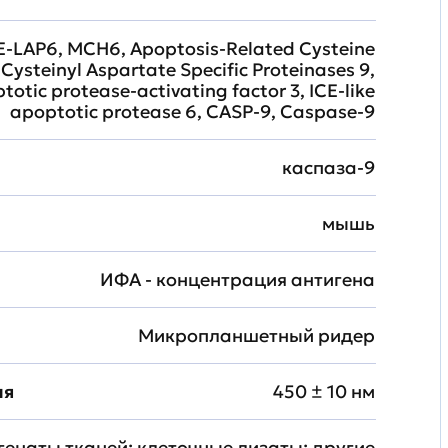
E-LAP6, MCH6, Apoptosis-Related Cysteine
Cysteinyl Aspartate Specific Proteinases 9,
totic protease-activating factor 3, ICE-like
apoptotic protease 6, CASP-9, Caspase-9
каспаза-9
мышь
ИФА - концентрация антигена
Микропланшетный ридер
ия
450 ± 10 нм
генаты тканей; клеточные лизаты; другие