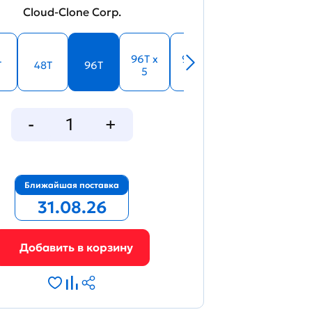
Cloud-Clone Corp.
96T x
96T x
T
48T
96T
5
10
Ближайшая поставка
31.08.26