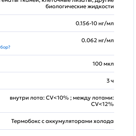
биологические жидкости
0.156-10 нг/мл
0.062 нг/мл
абор?
100 мкл
3 ч
внутри лота: CV<10% ; между лотами:
CV<12%
Термобокс с аккумуляторами холода