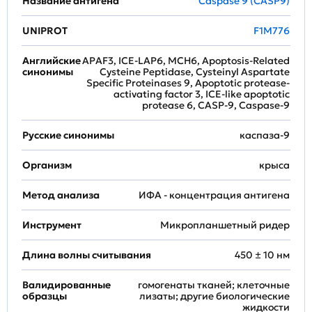
Название антигена
Caspase 9 (CASP9)
UNIPROT
F1M776
Английские
APAF3, ICE-LAP6, MCH6, Apoptosis-Related
синонимы
Cysteine Peptidase, Cysteinyl Aspartate
Specific Proteinases 9, Apoptotic protease-
activating factor 3, ICE-like apoptotic
protease 6, CASP-9, Caspase-9
Русские синонимы
каспаза-9
Организм
крыса
Метод анализа
ИФА - концентрация антигена
Инструмент
Микропланшетный ридер
Длина волны считывания
450 ± 10 нм
Валидированные
гомогенаты тканей; клеточные
образцы
лизаты; другие биологические
жидкости