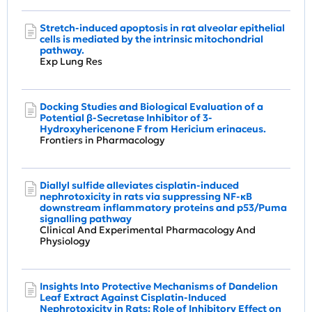
Stretch-induced apoptosis in rat alveolar epithelial
cells is mediated by the intrinsic mitochondrial
pathway.
Exp Lung Res
Docking Studies and Biological Evaluation of a
Potential β-Secretase Inhibitor of 3-
Hydroxyhericenone F from Hericium erinaceus.
Frontiers in Pharmacology
Diallyl sulfide alleviates cisplatin‐induced
nephrotoxicity in rats via suppressing NF‐κB
downstream inflammatory proteins and p53/Puma
signalling pathway
Clinical And Experimental Pharmacology And
Physiology
Insights Into Protective Mechanisms of Dandelion
Leaf Extract Against Cisplatin-Induced
Nephrotoxicity in Rats: Role of Inhibitory Effect on