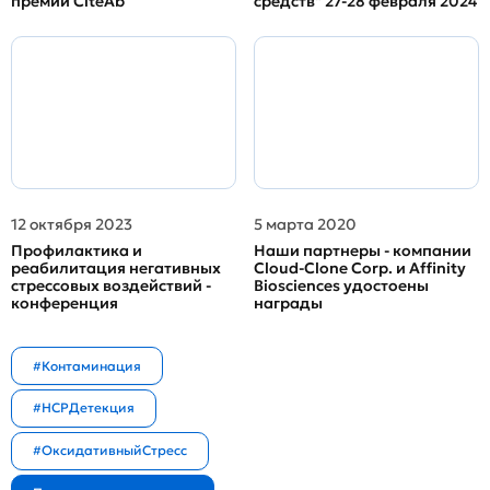
премии CiteAb
средств" 27-28 февраля 2024
12 октября 2023
5 марта 2020
Профилактика и
Наши партнеры - компании
реабилитация негативных
Cloud-Clone Corp. и Affinity
стрессовых воздействий -
Biosciences удостоены
конференция
награды
#Контаминация
#HCPДетекция
#ОксидативныйСтресс