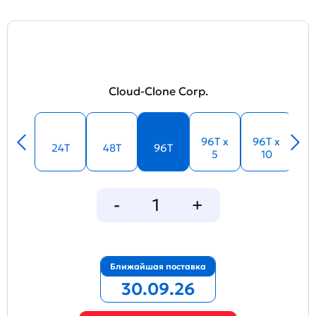
Cloud-Clone Corp.
96T x
96T x
24T
48T
96T
5
10
Ближайшая поставка
30.09.26