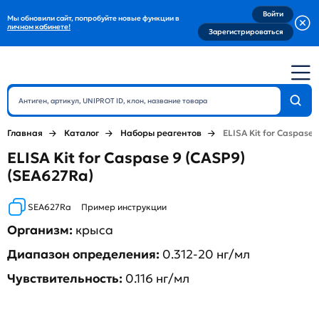
Войти
Мы обновили сайт, попробуйте новые функции в
личном кабинете!
Зарегистрироваться
Главная
Каталог
Наборы реагентов
ELISA Kit for Caspase 
ELISA Kit for Caspase 9 (CASP9)
(SEA627Ra)
SEA627Ra
Пример инструкции
Организм:
крыса
Диапазон определения:
0.312-20 нг/мл
Чувствительность:
0.116 нг/мл