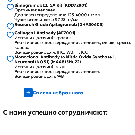
Bimagrumab ELISA Kit (KDD72801)
Организм: человек
Диапазон определения: 125-4000 нг/мл
Чувствительность: 97.28 нг/мл
Research Grade Apitegromab (DHA30605)
Collagen I Antibody (AF7001)
Источник (хозяин): кролик
Реактивность подтвержденная: человек, мышь, крыса,
корова
Валидировано для: IHC, WB, IF, ICC
Monoclonal Antibody to Nitric Oxide Synthase 1,
Neuronal (NOS1) (MAA815Hu22)
Источник (хозяин): мышь
Реактивность подтвержденная: человек
Валидировано для: WB
Список избранного
С нами успешно сотрудничают: