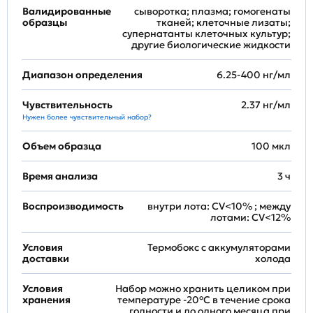
Валидированные
сыворотка; плазма; гомогенаты
образцы
тканей; клеточные лизаты;
супернатанты клеточных культур;
другие биологические жидкости
Диапазон определения
6.25-400 нг/мл
Чувствительность
2.37 нг/мл
Нужен более чувствительный набор?
Объем образца
100 мкл
Время анализа
3 ч
Воспроизводимость
внутри лота: CV<10% ; между
лотами: CV<12%
Условия
Термобокс с аккумуляторами
доставки
холода
Условия
Набор можно хранить целиком при
хранения
температуре -20°C в течение срока
годности и до одного месяца при