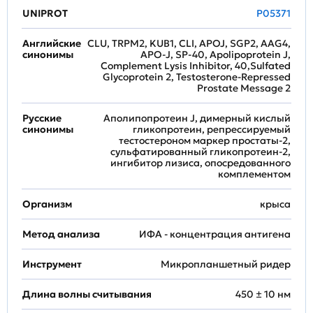
UNIPROT
P05371
Английские
CLU, TRPM2, KUB1, CLI, APOJ, SGP2, AAG4,
синонимы
APO-J, SP-40, Apolipoprotein J,
Complement Lysis Inhibitor, 40,Sulfated
Glycoprotein 2, Testosterone-Repressed
Prostate Message 2
Русские
Аполипопротеин J, димерный кислый
синонимы
гликопротеин, репрессируемый
тестостероном маркер простаты-2,
сульфатированный гликопротеин-2,
ингибитор лизиса, опосредованного
комплементом
Организм
крыса
Метод анализа
ИФА - концентрация антигена
Инструмент
Микропланшетный ридер
Длина волны считывания
450 ± 10 нм