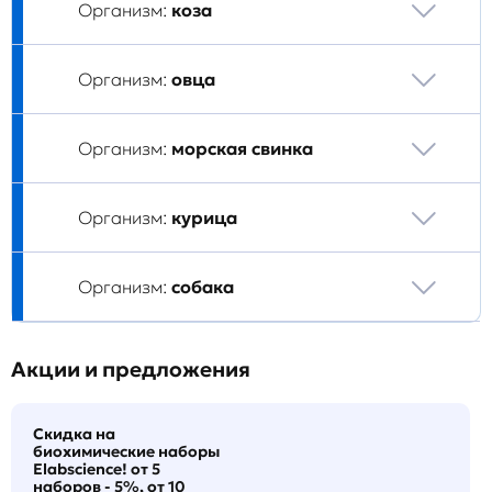
Организм:
коза
Организм:
овца
Организм:
морская свинка
Организм:
курица
Организм:
собака
Акции и предложения
Скидка на
биохимические наборы
Elabscience! от 5
наборов - 5%, от 10