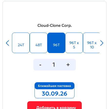
Cloud-Clone Corp.
96T x
96T x
24T
48T
96T
5
10
Ближайшая поставка
30.09.26