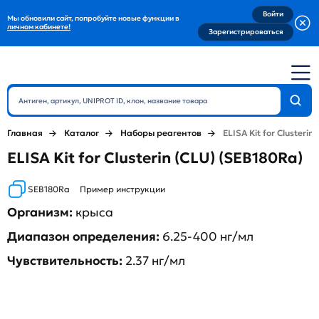
Войти
Мы обновили сайт, попробуйте новые функции в
личном кабинете!
Зарегистрироваться
Главная
Каталог
Наборы реагентов
ELISA Kit for Clusterin 
ELISA Kit for Clusterin (CLU) (SEB180Ra)
SEB180Ra
Пример инструкции
Организм:
крыса
Диапазон определения:
6.25-400 нг/мл
Чувствительность:
2.37 нг/мл