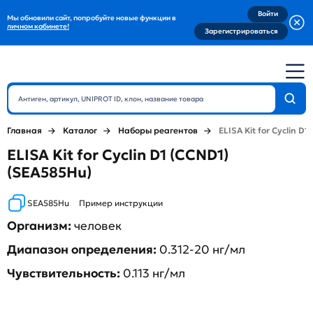
Войти
Мы обновили сайт, попробуйте новые функции в
личном кабинете!
Зарегистрироваться
Главная
Каталог
Наборы реагентов
ELISA Kit for Cyclin D1
ELISA Kit for Cyclin D1 (CCND1)
(SEA585Hu)
SEA585Hu
Пример инструкции
Организм:
человек
Диапазон определения:
0.312-20 нг/мл
Чувствительность:
0.113 нг/мл