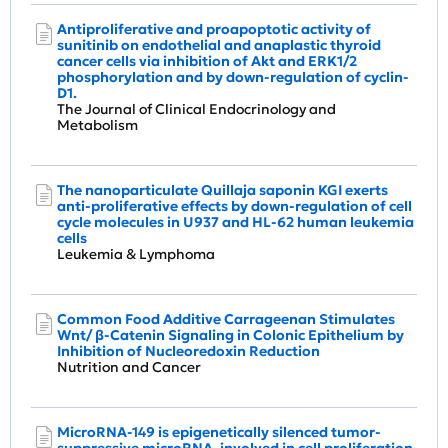
Antiproliferative and proapoptotic activity of
sunitinib on endothelial and anaplastic thyroid
cancer cells via inhibition of Akt and ERK1/2
phosphorylation and by down-regulation of cyclin-
D1.
The Journal of Clinical Endocrinology and
Metabolism
The nanoparticulate Quillaja saponin KGI exerts
anti-proliferative effects by down-regulation of cell
cycle molecules in U937 and HL-62 human leukemia
cells
Leukemia & Lymphoma
Common Food Additive Carrageenan Stimulates
Wnt/ β-Catenin Signaling in Colonic Epithelium by
Inhibition of Nucleoredoxin Reduction
Nutrition and Cancer
MicroRNA-149 is epigenetically silenced tumor-