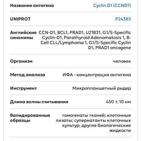
Название антигена
Cyclin D1 (CCND1)
UNIPROT
P24385
Английские
CCN-D1, BCL1, PRAD1, U21B31, G1/S-Specific
синонимы
Cyclin-D1, Parathyroid Adenomatosis 1, B-
Cell CLL/Lymphoma 1, G1/S-Specific Cyclin
D1, PRAD1 oncogene
Организм
человек
Метод анализа
ИФА - концентрация антигена
Инструмент
Микропланшетный ридер
Длина волны считывания
450 ± 10 нм
Валидированные
гомогенаты тканей; клеточные
образцы
лизаты; супернатанты клеточных
культур; другие биологические
жидкости