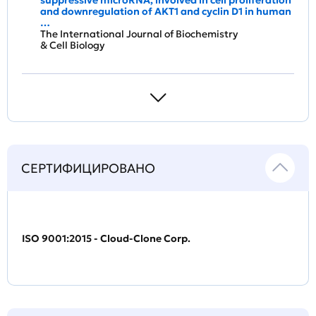
suppressive microRNA, involved in cell proliferation
and downregulation of AKT1 and cyclin D1 in human
…
The International Journal of Biochemistry
& Cell Biology
СЕРТИФИЦИРОВАНО
ISO 9001:2015 - Cloud-Clone Corp.