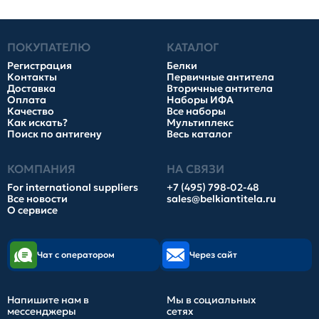
ПОКУПАТЕЛЮ
КАТАЛОГ
Регистрация
Белки
Контакты
Первичные антитела
Доставка
Вторичные антитела
Оплата
Наборы ИФА
Качество
Все наборы
Как искать?
Мультиплекс
Поиск по антигену
Весь каталог
КОМПАНИЯ
НА СВЯЗИ
For international suppliers
+7 (495) 798-02-48
Все новости
sales@belkiantitela.ru
О сервисе
Чат с оператором
Через сайт
Напишите нам в
Мы в социальных
мессенджеры
сетях