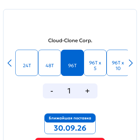
Cloud-Clone Corp.
96T x
96T x
24T
48T
96T
5
10
Ближайшая поставка
30.09.26