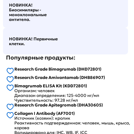
НОВИНКА!
Биосимиляры -
моноклональные
антитела.
НОВИНКА! Первичные
клетки.
Популярные продукты:
Research Grade Bimagrumab (DHD72801)
Research Grade Amivantamab (DHB86907)
Bimagrumab ELISA Kit (KDD72801)
Организм: человек
Диапазон определения: 125-4000 нг/мл
Чувствительность: 97.28 нг/мл
Research Grade Apitegromab (DHA30605)
Collagen I Antibody (AF7001)
Источник (хозяин): кролик
Реактивность подтвержденная: человек, мышь, крыса,
корова
Валидировано для: IHC, WB, IF, ICC