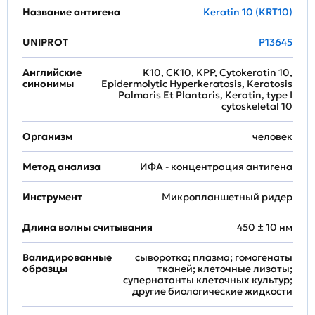
Название антигена
Keratin 10 (KRT10)
UNIPROT
P13645
Английские
K10, CK10, KPP, Cytokeratin 10,
синонимы
Epidermolytic Hyperkeratosis, Keratosis
Palmaris Et Plantaris, Keratin, type I
cytoskeletal 10
Организм
человек
Метод анализа
ИФА - концентрация антигена
Инструмент
Микропланшетный ридер
Длина волны считывания
450 ± 10 нм
Валидированные
сыворотка; плазма; гомогенаты
образцы
тканей; клеточные лизаты;
супернатанты клеточных культур;
другие биологические жидкости