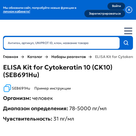
Войти
Мы обновили сайт, попробуйте новые функции в
личном кабинете!
Зарегистрироваться
Главная
Каталог
Наборы реагентов
ELISA Kit for Cytokerat
ELISA Kit for Cytokeratin 10 (CK10)
(SEB691Hu)
SEB691Hu
Пример инструкции
Организм:
человек
Диапазон определения:
78-5000 пг/мл
Чувствительность:
31 пг/мл