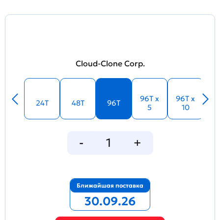
Cloud-Clone Corp.
96T x
96T x
24T
48T
96T
5
10
Ближайшая поставка
30.09.26