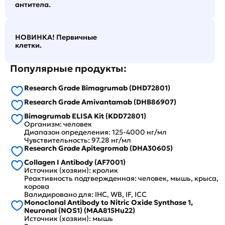
антитела.
НОВИНКА! Первичные
клетки.
Популярные продукты:
Research Grade Bimagrumab (DHD72801)
Research Grade Amivantamab (DHB86907)
Bimagrumab ELISA Kit (KDD72801)
Организм: человек
Диапазон определения: 125-4000 нг/мл
Чувствительность: 97.28 нг/мл
Research Grade Apitegromab (DHA30605)
Collagen I Antibody (AF7001)
Источник (хозяин): кролик
Реактивность подтвержденная: человек, мышь, крыса,
корова
Валидировано для: IHC, WB, IF, ICC
Monoclonal Antibody to Nitric Oxide Synthase 1,
Neuronal (NOS1) (MAA815Hu22)
Источник (хозяин): мышь