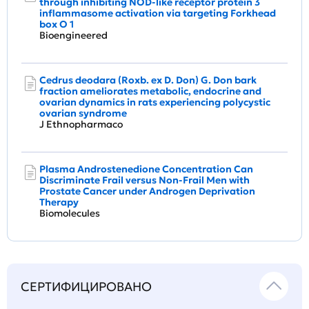
through inhibiting NOD-like receptor protein 3
inflammasome activation via targeting Forkhead
box O 1
Bioengineered
Cedrus deodara (Roxb. ex D. Don) G. Don bark
fraction ameliorates metabolic, endocrine and
ovarian dynamics in rats experiencing polycystic
ovarian syndrome
J Ethnopharmaco
Plasma Androstenedione Concentration Can
Discriminate Frail versus Non-Frail Men with
Prostate Cancer under Androgen Deprivation
Therapy
Biomolecules
СЕРТИФИЦИРОВАНО