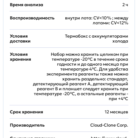
Время анализа
2 ч
Воспроизводимость
внутри лота: CV<10% ; между
лотами: CV<12%
Условия
Термобокс с аккумуляторами
доставки
холода
Условия
Набор можно хранить целиком при
хранения
температуре -20°C в течение срока
годности и до одного месяца при
температуре 4°C. Для удобства
эксперимента реагенты также можно
хранить раздельно: стандарт,
детектирующий реагент A, детектирующий
реагент B и планшет следует хранить при
температуре -20°C, а остальные реагенты -
при +4°С
Срок хранения
12 месяцев
Производитель
Cloud-Clone Corp.