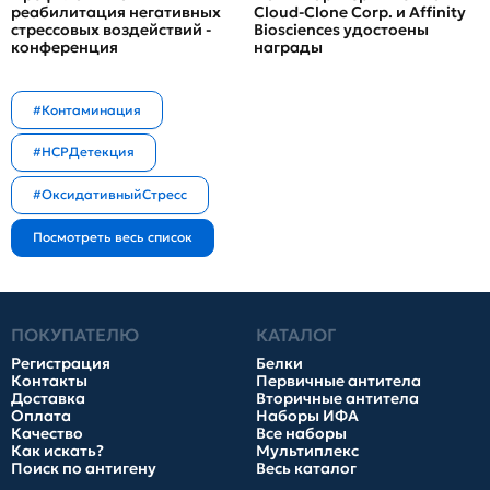
реабилитация негативных
Cloud-Clone Corp. и Affinity
стрессовых воздействий -
Biosciences удостоены
конференция
награды
#Контаминация
#HCPДетекция
#ОксидативныйСтресс
ПОКУПАТЕЛЮ
КАТАЛОГ
Регистрация
Белки
Контакты
Первичные антитела
Доставка
Вторичные антитела
Оплата
Наборы ИФА
Качество
Все наборы
Как искать?
Мультиплекс
Поиск по антигену
Весь каталог