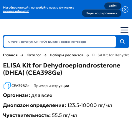
Войти
Мы обновили сайт, попробуйте новые функции в
личном кабинете!
Зарегистрироваться
Главная
Каталог
Наборы реагентов
ELISA Kit for Dehydro
ELISA Kit for Dehydroepiandrosterone
(DHEA) (CEA398Ge)
CEA398Ge
Пример инструкции
Организм:
для всех
Диапазон определения:
123.5-10000 пг/мл
Чувствительность:
55.5 пг/мл