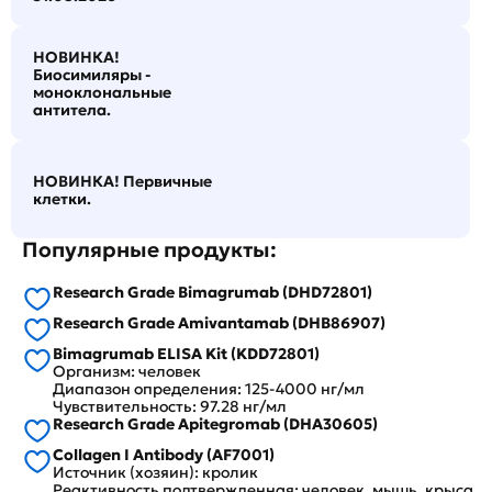
НОВИНКА!
Биосимиляры -
моноклональные
антитела.
НОВИНКА! Первичные
клетки.
Популярные продукты:
Research Grade Bimagrumab (DHD72801)
Research Grade Amivantamab (DHB86907)
Bimagrumab ELISA Kit (KDD72801)
Организм: человек
Диапазон определения: 125-4000 нг/мл
Чувствительность: 97.28 нг/мл
Research Grade Apitegromab (DHA30605)
Collagen I Antibody (AF7001)
Источник (хозяин): кролик
Реактивность подтвержденная: человек, мышь, крыса,