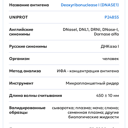
Название антигена
Deoxyribonuclease I (DNASE1)
UNIPROT
P24855
Английские
DNaseI, DNL1, DRNI, DNase-I,
синонимы
Dornase alfa
Русские синонимы
ДНКаза I
Организм
человек
Метод анализа
ИФА - концентрация антигена
Инструмент
Микропланшетный ридер
Длина волны считывания
450 ± 10 нм
Валидированные
сыворотка; плазма; моча; слюна;
образцы
семенная плазма; другие
биологические жидкости