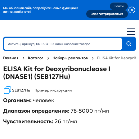
Войти
Мы обновили сайт, попробуйте новые функции в
личном кабинете!
Зарегистрироваться
Главная
Каталог
Наборы реагентов
ELISA Kit for Deoxyrib
ELISA Kit for Deoxyribonuclease I
(DNASE1) (SEB127Hu)
SEB127Hu
Пример инструкции
Организм:
человек
Диапазон определения:
78-5000 пг/мл
Чувствительность:
26 пг/мл