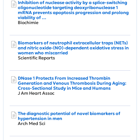
Inhibition of nuclease activity by a splice-switching
oligonucleotide targeting deoxyribonuclease 1
mRNA prevents apoptosis progression and prolong
viability of …
Biochimie
Biomarkers of neutrophil extracellular traps (NETs)
and nitric oxide-(NO)-dependent oxidative stress in
women who miscarried
Scientific Reports
DNase 1 Protects From Increased Thrombin
Generation and Venous Thrombosis During Aging:
Cross‐Sectional Study in Mice and Humans
J Am Heart Assoc
The diagnostic potential of novel biomarkers of
hypertension in men
Arch Med Sci