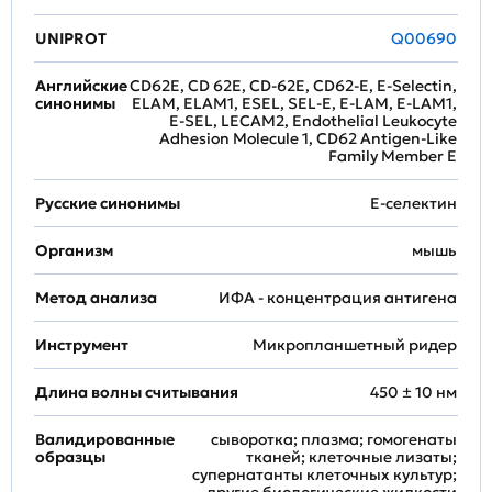
UNIPROT
Q00690
Английские
CD62E, CD 62E, CD-62E, CD62-E, E-Selectin,
синонимы
ELAM, ELAM1, ESEL, SEL-E, E-LAM, E-LAM1,
E-SEL, LECAM2, Endothelial Leukocyte
Adhesion Molecule 1, CD62 Antigen-Like
Family Member E
Русские синонимы
E-селектин
Организм
мышь
Метод анализа
ИФА - концентрация антигена
Инструмент
Микропланшетный ридер
Длина волны считывания
450 ± 10 нм
Валидированные
сыворотка; плазма; гомогенаты
образцы
тканей; клеточные лизаты;
супернатанты клеточных культур;