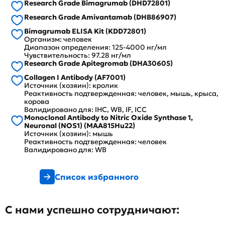
Research Grade Bimagrumab (DHD72801)
Research Grade Amivantamab (DHB86907)
Bimagrumab ELISA Kit (KDD72801)
Организм: человек
Диапазон определения: 125-4000 нг/мл
Чувствительность: 97.28 нг/мл
Research Grade Apitegromab (DHA30605)
Collagen I Antibody (AF7001)
Источник (хозяин): кролик
Реактивность подтвержденная: человек, мышь, крыса,
корова
Валидировано для: IHC, WB, IF, ICC
Monoclonal Antibody to Nitric Oxide Synthase 1,
Neuronal (NOS1) (MAA815Hu22)
Источник (хозяин): мышь
Реактивность подтвержденная: человек
Валидировано для: WB
Список избранного
С нами успешно сотрудничают: