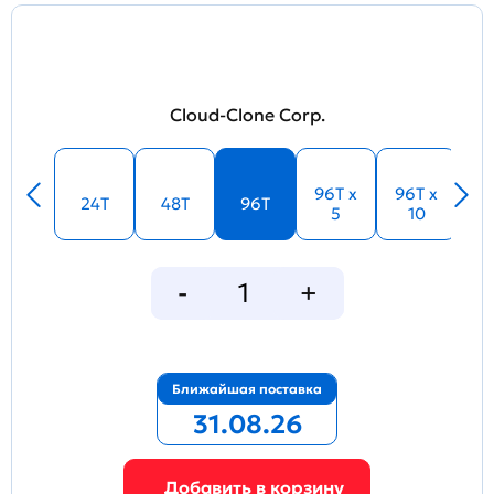
Cloud-Clone Corp.
96T x
96T x
24T
48T
96T
5
10
Ближайшая поставка
31.08.26