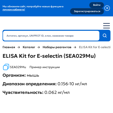
Войти
Мы обновили сайт, попробуйте новые функции в
личном кабинете!
Зарегистрироваться
Главная
Каталог
Наборы реагентов
ELISA Kit for E-selectin
ELISA Kit for E-selectin (SEA029Mu)
SEA029Mu
Пример инструкции
Организм:
мышь
Диапазон определения:
0.156-10 нг/мл
Чувствительность:
0.062 нг/мл