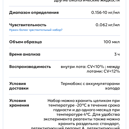
другие биологические жидкости
Диапазон определения
0.156-10 нг/мл
Чувствительность
0.062 нг/мл
Нужен более чувствительный набор?
Объем образца
100 мкл
Время анализа
3 ч
Воспроизводимость
внутри лота: CV<10% ; между
лотами: CV<12%
Условия
Термобокс с аккумуляторами
доставки
холода
Условия
Набор можно хранить целиком при
хранения
температуре -20°C в течение срока
годности и до одного месяца при
температуре 4°C. Для удобства
эксперимента реагенты также можно
хранить раздельно: стандарт,
детектирующий реагент A, детектирующий