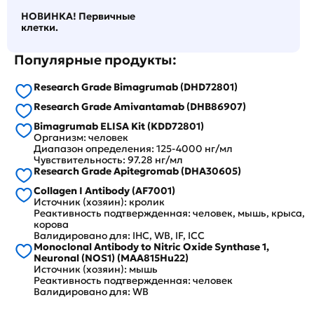
НОВИНКА! Первичные
клетки.
Популярные продукты:
Research Grade Bimagrumab (DHD72801)
Research Grade Amivantamab (DHB86907)
Bimagrumab ELISA Kit (KDD72801)
Организм: человек
Диапазон определения: 125-4000 нг/мл
Чувствительность: 97.28 нг/мл
Research Grade Apitegromab (DHA30605)
Collagen I Antibody (AF7001)
Источник (хозяин): кролик
Реактивность подтвержденная: человек, мышь, крыса,
корова
Валидировано для: IHC, WB, IF, ICC
Monoclonal Antibody to Nitric Oxide Synthase 1,
Neuronal (NOS1) (MAA815Hu22)
Источник (хозяин): мышь
Реактивность подтвержденная: человек
Валидировано для: WB