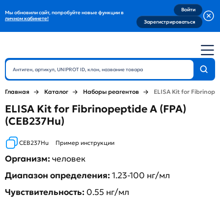
Войти
Мы обновили сайт, попробуйте новые функции в
личном кабинете!
Зарегистрироваться
Главная
Каталог
Наборы реагентов
ELISA Kit for Fibrinope
ELISA Kit for Fibrinopeptide A (FPA)
(CEB237Hu)
CEB237Hu
Пример инструкции
Организм:
человек
Диапазон определения:
1.23-100 нг/мл
Чувствительность:
0.55 нг/мл