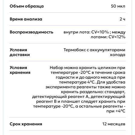
Объем образца
50 мкл
Время анализа
2 ч
Воспроизводимость
внутри лота: CV<10% ; между
лотами: CV<12%
Условия
Термобокс с аккумуляторами
доставки
холода
Условия
Набор можно хранить целиком при
хранения
температуре -20°C в течение срока
годности и до одного месяца при
температуре 4°C. Для удобства
эксперимента реагенты также можно
хранить раздельно: стандарт,
детектирующий реагент A, детектирующий
реагент B и планшет следует хранить при
температуре -20°C, а остальные реагенты -
при +4°С
Срок хранения
12 месяцев