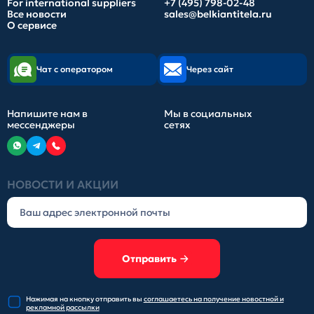
For international suppliers
+7 (495) 798-02-48
Все новости
sales@belkiantitela.ru
О сервисе
Чат с оператором
Через сайт
Напишите нам в
Мы в социальных
мессенджеры
сетях
НОВОСТИ И АКЦИИ
Отправить
Нажимая на кнопку отправить
вы
соглашаетесь на получение
новостной и
рекламной рассылки