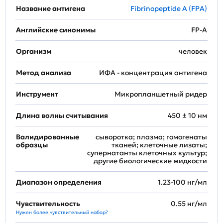
Название антигена
Fibrinopeptide A (FPA)
Английские синонимы
FP-A
Организм
человек
Метод анализа
ИФА - концентрация антигена
Инструмент
Микропланшетный ридер
Длина волны считывания
450 ± 10 нм
Валидированные
сыворотка; плазма; гомогенаты
образцы
тканей; клеточные лизаты;
супернатанты клеточных культур;
другие биологические жидкости
Диапазон определения
1.23-100 нг/мл
Чувствительность
0.55 нг/мл
Нужен более чувствительный набор?