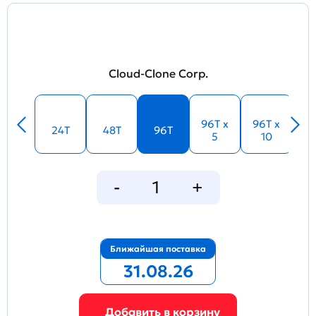
Cloud-Clone Corp.
96T x
96T x
24T
48T
96T
5
10
Ближайшая поставка
31.08.26