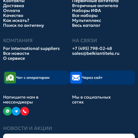
Контакты
Первичные антитела
Доставка
Вторичные антитела
Оплата
Наборы ИФА
Качество
Все наборы
Как искать?
Мультиплекс
Поиск по антигену
Весь каталог
КОМПАНИЯ
НА СВЯЗИ
For international suppliers
+7 (495) 798-02-48
Все новости
sales@belkiantitela.ru
О сервисе
Чат с оператором
Через сайт
Напишите нам в
Мы в социальных
мессенджеры
сетях
НОВОСТИ И АКЦИИ