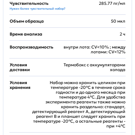
Чувствительность
285.77 пг/мл
Нужен более чувствительный набор?
Объем образца
50 мкл
Время анализа
2 ч
Воспроизводимость
внутри лота: CV<10% ; между
лотами: CV<12%
Условия
Термобокс с аккумуляторами
доставки
холода
Условия
Набор можно хранить целиком при
хранения
температуре -20°C в течение срока
годности и до одного месяца при
температуре 4°C. Для удобства
эксперимента реагенты также можно
хранить раздельно: стандарт,
детектирующий реагент A, детектирующий
реагент B и планшет следует хранить при
температуре -20°C, а остальные реагенты -
при +4°С