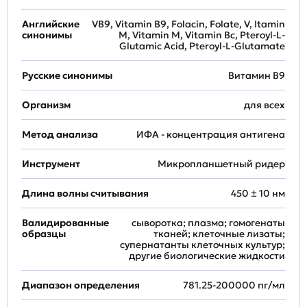
Английские
VB9, Vitamin B9, Folacin, Folate, V, Itamin
синонимы
M, Vitamin M, Vitamin Bc, Pteroyl-L-
Glutamic Acid, Pteroyl-L-Glutamate
Русские синонимы
Витамин В9
Организм
для всех
Метод анализа
ИФА - концентрация антигена
Инструмент
Микропланшетный ридер
Длина волны считывания
450 ± 10 нм
Валидированные
сыворотка; плазма; гомогенаты
образцы
тканей; клеточные лизаты;
супернатанты клеточных культур;
другие биологические жидкости
Диапазон определения
781.25-200000 пг/мл