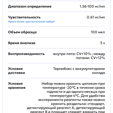
Диапазон определения
1.56-100 нг/мл
Чувствительность
0.61 нг/мл
Нужен более чувствительный набор?
Объем образца
100 мкл
Время анализа
3 ч
Воспроизводимость
внутри лота: CV<10% ; между
лотами: CV<12%
Условия
Термобокс с аккумуляторами
доставки
холода
Условия
Набор можно хранить целиком при
хранения
температуре -20°C в течение срока
годности и до одного месяца при
температуре 4°C. Для удобства
эксперимента реагенты также можно
хранить раздельно: стандарт,
детектирующий реагент A, детектирующий
реагент B и планшет следует хранить при