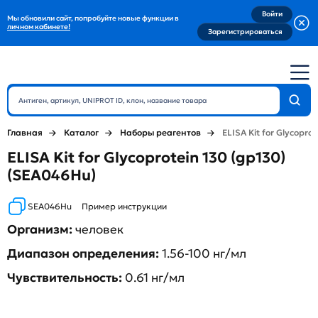
Войти
Мы обновили сайт, попробуйте новые функции в
личном кабинете!
Зарегистрироваться
Главная
Каталог
Наборы реагентов
ELISA Kit for Glycoprot
ELISA Kit for Glycoprotein 130 (gp130)
(SEA046Hu)
SEA046Hu
Пример инструкции
Организм:
человек
Диапазон определения:
1.56-100 нг/мл
Чувствительность:
0.61 нг/мл