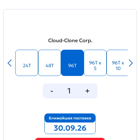
Cloud-Clone Corp.
96T x
96T x
24T
48T
96T
5
10
Ближайшая поставка
30.09.26