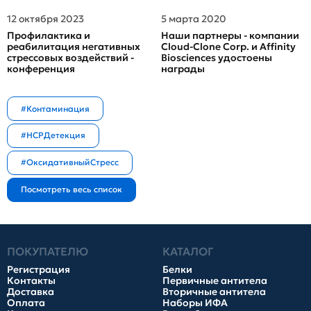
12 октября 2023
5 марта 2020
Профилактика и
Наши партнеры - компании
реабилитация негативных
Cloud-Clone Corp. и Affinity
стрессовых воздействий -
Biosciences удостоены
конференция
награды
#Контаминация
#HCPДетекция
#ОксидативныйСтресс
ПОКУПАТЕЛЮ
КАТАЛОГ
Регистрация
Белки
Контакты
Первичные антитела
Доставка
Вторичные антитела
Оплата
Наборы ИФА