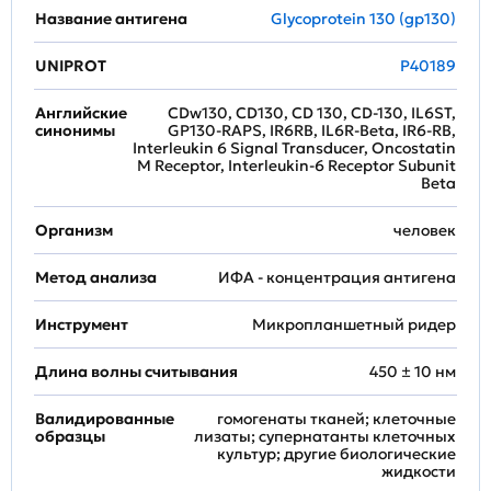
Название антигена
Glycoprotein 130 (gp130)
UNIPROT
P40189
Английские
CDw130, CD130, CD 130, CD-130, IL6ST,
синонимы
GP130-RAPS, IR6RB, IL6R-Beta, IR6-RB,
Interleukin 6 Signal Transducer, Oncostatin
M Receptor, Interleukin-6 Receptor Subunit
Beta
Организм
человек
Метод анализа
ИФА - концентрация антигена
Инструмент
Микропланшетный ридер
Длина волны считывания
450 ± 10 нм
Валидированные
гомогенаты тканей; клеточные
образцы
лизаты; супернатанты клеточных
культур; другие биологические
жидкости