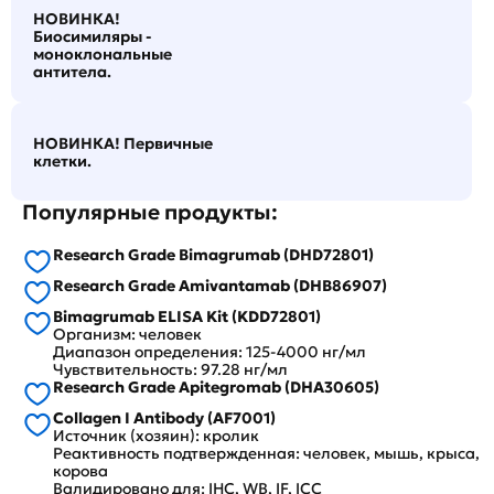
НОВИНКА!
Биосимиляры -
моноклональные
антитела.
НОВИНКА! Первичные
клетки.
Популярные продукты:
Research Grade Bimagrumab (DHD72801)
Research Grade Amivantamab (DHB86907)
Bimagrumab ELISA Kit (KDD72801)
Организм: человек
Диапазон определения: 125-4000 нг/мл
Чувствительность: 97.28 нг/мл
Research Grade Apitegromab (DHA30605)
Collagen I Antibody (AF7001)
Источник (хозяин): кролик
Реактивность подтвержденная: человек, мышь, крыса,
корова
Валидировано для: IHC, WB, IF, ICC