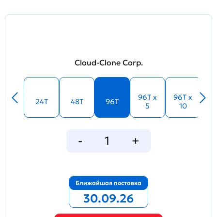
Cloud-Clone Corp.
96T x
96T x
24T
48T
96T
5
10
Ближайшая поставка
30.09.26