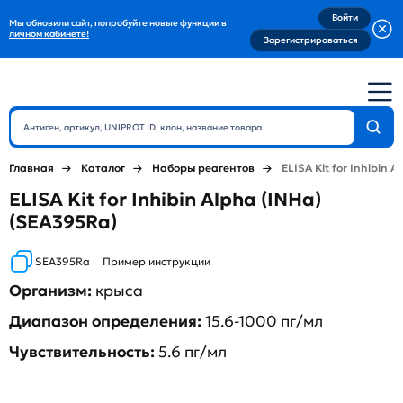
Войти
Мы обновили сайт, попробуйте новые функции в
личном кабинете!
Зарегистрироваться
Главная
Каталог
Наборы реагентов
ELISA Kit for Inhibin A
ELISA Kit for Inhibin Alpha (INHa)
(SEA395Ra)
SEA395Ra
Пример инструкции
Организм:
крыса
Диапазон определения:
15.6-1000 пг/мл
Чувствительность:
5.6 пг/мл