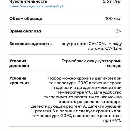
Чувствительность
5.6 пг/мл
Нужен более чувствительный набор?
Объем образца
100 мкл
Время анализа
3 ч
Воспроизводимость
внутри лота: CV<10% ; между
лотами: CV<12%
Условия
Термобокс с аккумуляторами
доставки
холода
Условия
Набор можно хранить целиком при
хранения
температуре -20°C в течение срока
годности и до одного месяца при
температуре 4°C. Для удобства
эксперимента реагенты также можно
хранить раздельно: стандарт,
детектирующий реагент A, детектирующий
реагент B и планшет следует хранить при
температуре -20°C, а остальные реагенты -
при +4°С