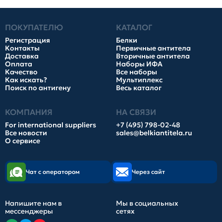
ПОКУПАТЕЛЮ
КАТАЛОГ
Регистрация
Белки
Контакты
Первичные антитела
Доставка
Вторичные антитела
Оплата
Наборы ИФА
Качество
Все наборы
Как искать?
Мультиплекс
Поиск по антигену
Весь каталог
КОМПАНИЯ
НА СВЯЗИ
For international suppliers
+7 (495) 798-02-48
Все новости
sales@belkiantitela.ru
О сервисе
Чат с оператором
Через сайт
Напишите нам в
Мы в социальных
мессенджеры
сетях