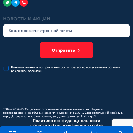
НОВОСТИ И АКЦИИ
Отправить
Нажимая на кнопку отправить
вы
соглашаетесь на получение
новостной и
рекламной рассылки
2014 – 2026 ©
Общество с ограниченной ответственностью Научно-
производственное объединение "Иммунотэкс"
355014, Ставропольский край, г. о.
город Ставрополь, г. Ставрополь, ул. Доваторцев, д. 177Г, стр. 1
Политика конфиденциальности
Согласие об использовании cookie
Карта сайта