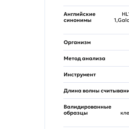
Английские
HL1
синонимы
1,Gal
Организм
Метод анализа
Инструмент
Длина волны считыван
Валидированные
образцы
кл