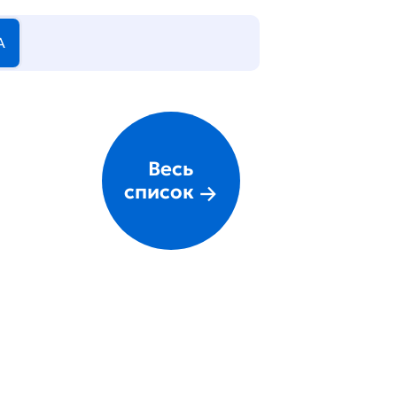
А
Весь
список