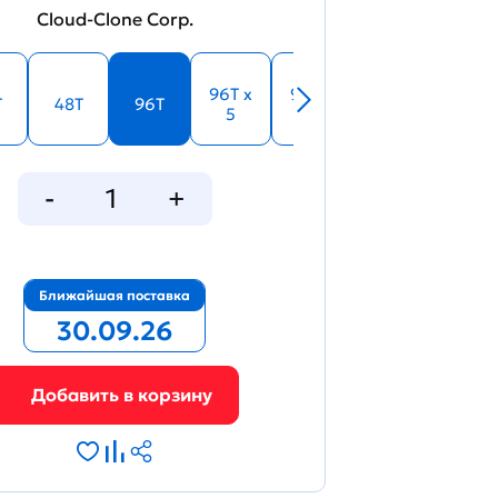
Cloud-Clone Corp.
96T x
96T x
T
48T
96T
5
10
Ближайшая поставка
30.09.26