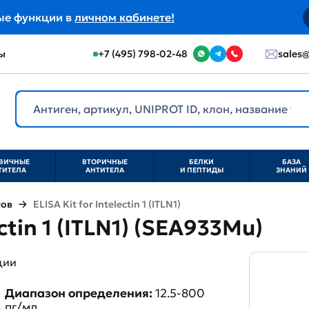
ые функции в
личном кабинете!
ы
+7 (495) 798-02-48
sales@
ВИЧНЫЕ
ВТОРИЧНЫЕ
БЕЛКИ
БАЗА
ТИТЕЛА
АНТИТЕЛА
И ПЕПТИДЫ
ЗНАНИЙ
тов
ELISA Kit for Intelectin 1 (ITLN1)
ectin 1 (ITLN1) (SEA933Mu)
ции
Диапазон определения:
12.5-800
пг/мл