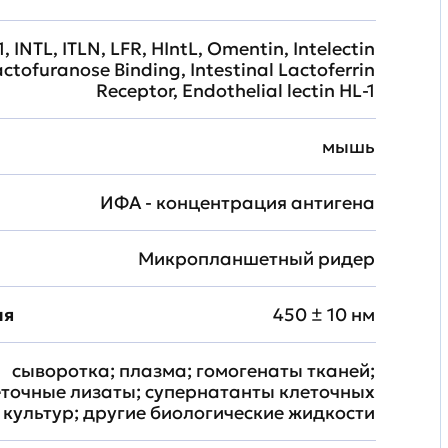
, INTL, ITLN, LFR, HIntL, Omentin, Intelectin
actofuranose Binding, Intestinal Lactoferrin
Receptor, Endothelial lectin HL-1
мышь
ИФА - концентрация антигена
Микропланшетный ридер
ия
450 ± 10 нм
сыворотка; плазма; гомогенаты тканей;
еточные лизаты; супернатанты клеточных
культур; другие биологические жидкости