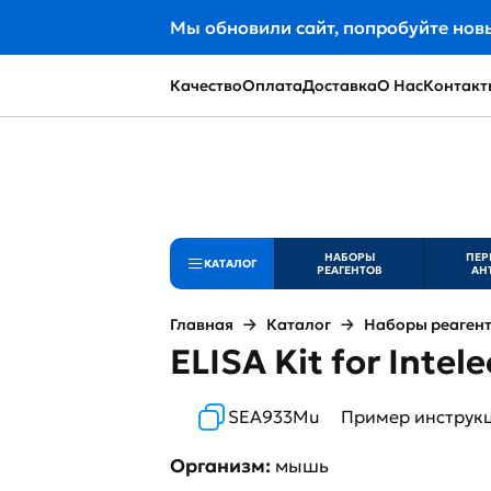
Мы обновили сайт, попробуйте нов
Качество
Оплата
Доставка
О Нас
Контакт
НАБОРЫ
ПЕР
КАТАЛОГ
РЕАГЕНТОВ
АН
Главная
Каталог
Наборы реаген
ELISA Kit for Intel
SEA933Mu
Пример инструк
Организм:
мышь