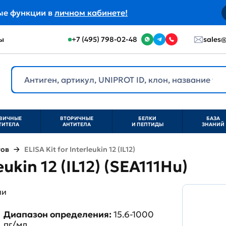
ые функции в
личном кабинете!
ы
+7 (495) 798-02-48
sales@
ВИЧНЫЕ
ВТОРИЧНЫЕ
БЕЛКИ
БАЗА
ТИТЕЛА
АНТИТЕЛА
И ПЕПТИДЫ
ЗНАНИЙ
тов
ELISA Kit for Interleukin 12 (IL12)
eukin 12 (IL12) (SEA111Hu)
ии
Диапазон определения:
15.6-1000
пг/мл