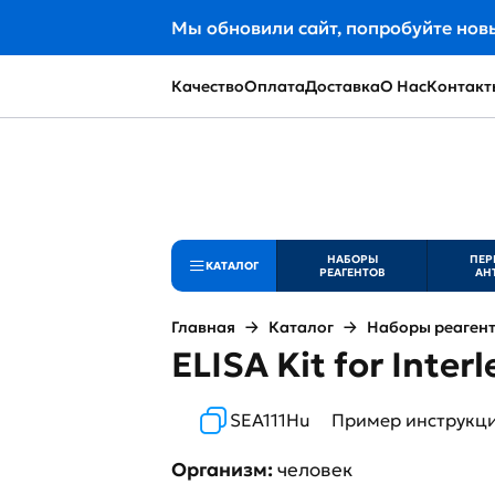
Мы обновили сайт, попробуйте нов
Качество
Оплата
Доставка
О Нас
Контакт
НАБОРЫ
ПЕР
КАТАЛОГ
РЕАГЕНТОВ
АН
Главная
Каталог
Наборы реаген
ELISA Kit for Interl
SEA111Hu
Пример инструкц
Организм:
человек