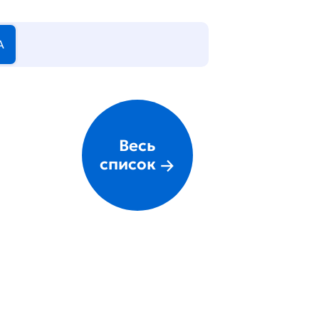
А
Весь
список