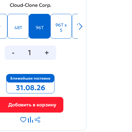
Cloud-Clone Corp.
96T x
96T x
T
48T
96T
5
10
Ближайшая поставка
31.08.26