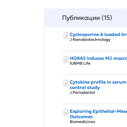
Публикации (15)
Cyclosporine A loaded bra
J Nanobiotechnology
HOXA5 induces M2 macroph
IUBMB Life
Cytokine profile in serum
control study
J Periodontol
Exploring Epithelial–Mese
Outcomes
Biomedicines