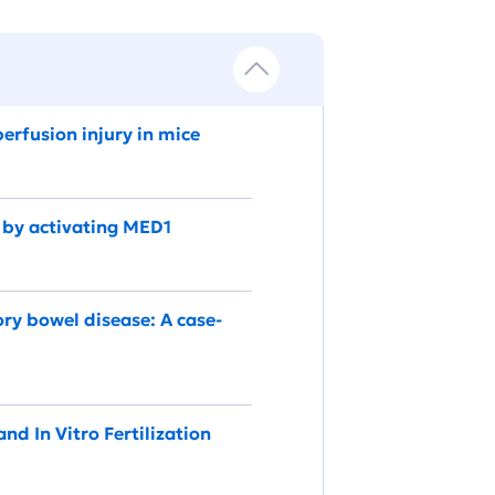
erfusion injury in mice
 by activating MED1
ory bowel disease: A case‐
d In Vitro Fertilization