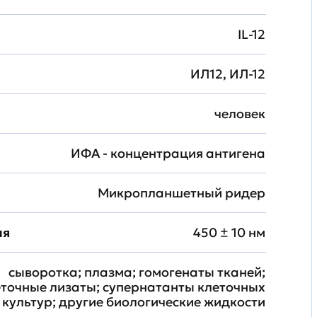
IL-12
ИЛ12, ИЛ-12
человек
ИФА - концентрация антигена
Микропланшетный ридер
ия
450 ± 10 нм
сыворотка; плазма; гомогенаты тканей;
еточные лизаты; супернатанты клеточных
культур; другие биологические жидкости