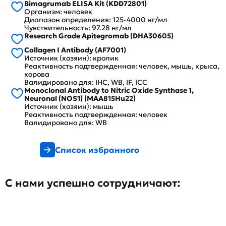
Bimagrumab ELISA Kit (KDD72801)
Организм: человек
Диапазон определения: 125-4000 нг/мл
Чувствительность: 97.28 нг/мл
Research Grade Apitegromab (DHA30605)
Collagen I Antibody (AF7001)
Источник (хозяин): кролик
Реактивность подтвержденная: человек, мышь, крыса,
корова
Валидировано для: IHC, WB, IF, ICC
Monoclonal Antibody to Nitric Oxide Synthase 1,
Neuronal (NOS1) (MAA815Hu22)
Источник (хозяин): мышь
Реактивность подтвержденная: человек
Валидировано для: WB
Список избранного
С нами успешно сотрудничают: