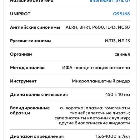
Название антигена
Interleukin 13 (IL13)
UNIPROT
Q95J68
Английские синонимы
ALRH, BHR1, P600, IL-13, NC30
Русские синонимы
ИЛ13, ИЛ-13
Организм
свинья
Метод анализа
ИФА - концентрация антигена
Инструмент
Микропланшетный ридер
Длина волны считывания
450 ± 10 нм
Валидированные
сыворотка; плазма; гомогенаты
образцы
тканей; клеточные лизаты;
супернатанты клеточных культур;
другие биологические жидкости
Диапазон определения
15.6-1000 пг/мл