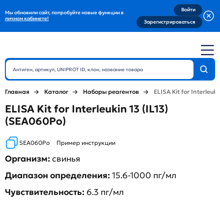
Войти
Мы обновили сайт, попробуйте новые функции в
личном кабинете!
Зарегистрироваться
Главная
Каталог
Наборы реагентов
ELISA Kit for Interleukin
ELISA Kit for Interleukin 13 (IL13)
(SEA060Po)
SEA060Po
Пример инструкции
Организм:
свинья
Диапазон определения:
15.6-1000 пг/мл
Чувствительность:
6.3 пг/мл