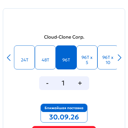
Cloud-Clone Corp.
96T x
96T x
24T
48T
96T
5
10
Ближайшая поставка
30.09.26