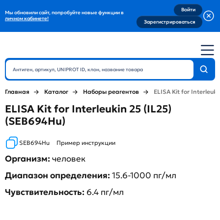
Войти
Мы обновили сайт, попробуйте новые функции в
личном кабинете!
Зарегистрироваться
Главная
Каталог
Наборы реагентов
ELISA Kit for Interleuki
ELISA Kit for Interleukin 25 (IL25)
(SEB694Hu)
SEB694Hu
Пример инструкции
Организм:
человек
Диапазон определения:
15.6-1000 пг/мл
Чувствительность:
6.4 пг/мл