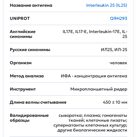
Название антигена
Interleukin 25 (IL25)
UNIPROT
Q9H293
Английские
IL17E, IL17-E, Interleukin-17E, IL-
синонимы
25
Русские синонимы
ИЛ25, ИЛ-25
Организм
человек
Метод анализа
ИФА - концентрация антигена
Инструмент
Микропланшетный ридер
Длина волны считывания
450 ± 10 нм
Валидированные
сыворотка; плазма; гомогенаты
образцы
тканей; клеточные лизаты;
супернатанты клеточных культур;
другие биологические жидкости