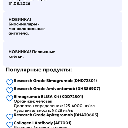
31.08.2026
НОВИНКА!
Биосимиляры -
моноклональные
антитела.
НОВИНКА! Первичные
клетки.
Популярные продукты:
Research Grade Bimagrumab (DHD72801)
Research Grade Amivantamab (DHB86907)
Bimagrumab ELISA Kit (KDD72801)
Организм: человек
Диапазон определения: 125-4000 нг/мл
Чувствительность: 97.28 нг/мл
Research Grade Apitegromab (DHA30605)
Collagen I Antibody (AF7001)
Источник (хозяин): кролик