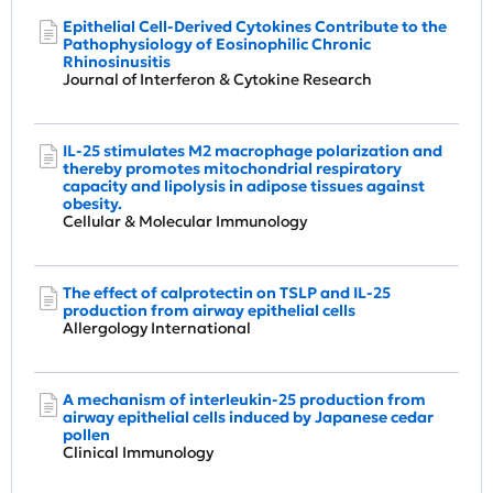
Epithelial Cell-Derived Cytokines Contribute to the
Pathophysiology of Eosinophilic Chronic
Rhinosinusitis
Journal of Interferon & Cytokine Research
IL-25 stimulates M2 macrophage polarization and
thereby promotes mitochondrial respiratory
capacity and lipolysis in adipose tissues against
obesity.
Cellular & Molecular Immunology
The effect of calprotectin on TSLP and IL-25
production from airway epithelial cells
Allergology International
A mechanism of interleukin-25 production from
airway epithelial cells induced by Japanese cedar
pollen
Clinical Immunology