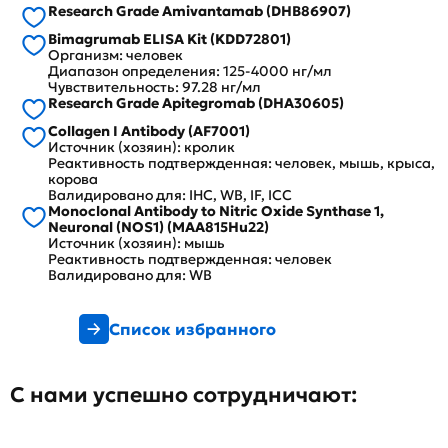
Research Grade Amivantamab (DHB86907)
Bimagrumab ELISA Kit (KDD72801)
Организм: человек
Диапазон определения: 125-4000 нг/мл
Чувствительность: 97.28 нг/мл
Research Grade Apitegromab (DHA30605)
Collagen I Antibody (AF7001)
Источник (хозяин): кролик
Реактивность подтвержденная: человек, мышь, крыса,
корова
Валидировано для: IHC, WB, IF, ICC
Monoclonal Antibody to Nitric Oxide Synthase 1,
Neuronal (NOS1) (MAA815Hu22)
Источник (хозяин): мышь
Реактивность подтвержденная: человек
Валидировано для: WB
Список избранного
С нами успешно сотрудничают: