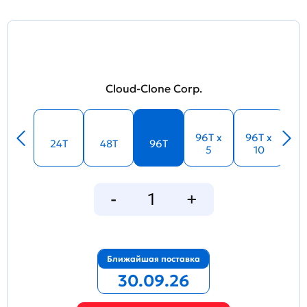
Cloud-Clone Corp.
96T x
96T x
24T
48T
96T
5
10
Ближайшая поставка
30.09.26