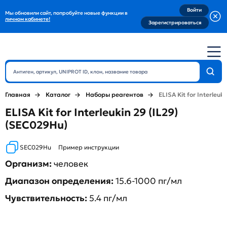
Войти
Мы обновили сайт, попробуйте новые функции в
личном кабинете!
Зарегистрироваться
Главная
Каталог
Наборы реагентов
ELISA Kit for Interleuki
ELISA Kit for Interleukin 29 (IL29)
(SEC029Hu)
SEC029Hu
Пример инструкции
Организм:
человек
Диапазон определения:
15.6-1000 пг/мл
Чувствительность:
5.4 пг/мл