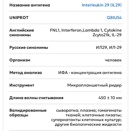
Название антигена
Interleukin 29 (IL29)
UNIPROT
Q8IU54
Английские
FNL1, Interferon,Lambda 1, Cytokine
синонимы
Zcyto21k, IL-29
Русские синонимы
ИЛ29, ИЛ-29
Организм
человек
Метод анализа
ИФА - концентрация антигена
Инструмент
Микропланшетный ридер
Длина волны считывания
450 ± 10 нм
Валидированные
сыворотка; плазма; гомогенаты
образцы
тканей; клеточные лизаты;
супернатанты клеточных культур;
другие биологические жидкости