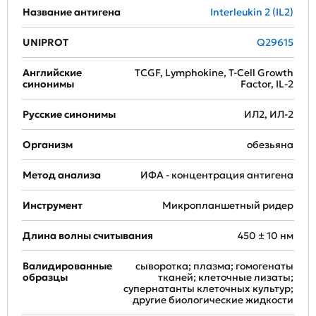
Название антигена
Interleukin 2 (IL2)
UNIPROT
Q29615
Английские
TCGF, Lymphokine, T-Cell Growth
синонимы
Factor, IL-2
Русские синонимы
ИЛ2, ИЛ-2
Организм
обезьяна
Метод анализа
ИФА - концентрация антигена
Инструмент
Микропланшетный ридер
Длина волны считывания
450 ± 10 нм
Валидированные
сыворотка; плазма; гомогенаты
образцы
тканей; клеточные лизаты;
супернатанты клеточных культур;
другие биологические жидкости