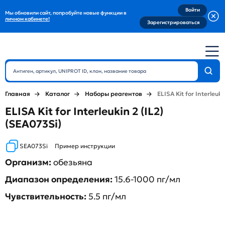
Войти
Мы обновили сайт, попробуйте новые функции в
личном кабинете!
Зарегистрироваться
Главная
Каталог
Наборы реагентов
ELISA Kit for Interleuki
ELISA Kit for Interleukin 2 (IL2)
(SEA073Si)
SEA073Si
Пример инструкции
Организм:
обезьяна
Диапазон определения:
15.6-1000 пг/мл
Чувствительность:
5.5 пг/мл