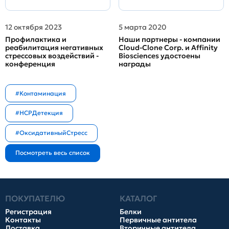
12 октября 2023
5 марта 2020
Профилактика и
Наши партнеры - компании
реабилитация негативных
Cloud-Clone Corp. и Affinity
стрессовых воздействий -
Biosciences удостоены
конференция
награды
#Контаминация
#HCPДетекция
#ОксидативныйСтресс
ПОКУПАТЕЛЮ
КАТАЛОГ
Регистрация
Белки
Контакты
Первичные антитела
Доставка
Вторичные антитела