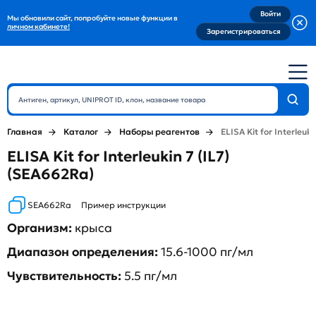
Войти
Мы обновили сайт, попробуйте новые функции в
личном кабинете!
Зарегистрироваться
Главная
Каталог
Наборы реагентов
ELISA Kit for Interleuki
ELISA Kit for Interleukin 7 (IL7)
(SEA662Ra)
SEA662Ra
Пример инструкции
Организм:
крыса
Диапазон определения:
15.6-1000 пг/мл
Чувствительность:
5.5 пг/мл