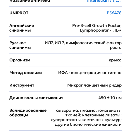
Название антигена
Interleukin 7 (IL7)
UNIPROT
P56478
Английские
Pre-B-cell Growth Factor,
синонимы
Lymphopoietin-1, IL-7
Русские
ИЛ7, ИЛ-7, лимфопоэтический фактор
синонимы
роста
Организм
крыса
Метод анализа
ИФА - концентрация антигена
Инструмент
Микропланшетный ридер
Длина волны считывания
450 ± 10 нм
Валидированные
сыворотка; плазма; гомогенаты
образцы
тканей; клеточные лизаты;
супернатанты клеточных культур;
другие биологические жидкости