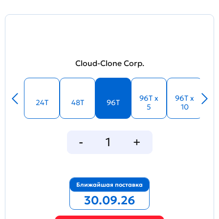
Cloud-Clone Corp.
96T x
96T x
24T
48T
96T
5
10
Ближайшая поставка
30.09.26