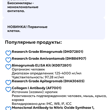
Биосимиляры -
моноклональные
антитела.
НОВИНКА! Первичные
клетки.
Популярные продукты:
Research Grade Bimagrumab (DHD72801)
Research Grade Amivantamab (DHB86907)
Bimagrumab ELISA Kit (KDD72801)
Организм: человек
Диапазон определения: 125-4000 нг/мл
Чувствительность: 97.28 нг/мл
Research Grade Apitegromab (DHA30605)
Collagen I Antibody (AF7001)
Источник (хозяин): кролик
Реактивность подтвержденная: человек, мышь, крыса,
корова
Валидировано для: IHC, WB, IF, ICC
Monoclonal Antibody to Nitric Oxide Synthase 1,