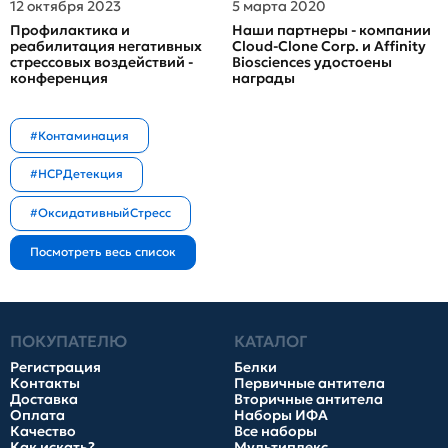
12 октября 2023
5 марта 2020
Профилактика и
Наши партнеры - компании
реабилитация негативных
Cloud-Clone Corp. и Affinity
стрессовых воздействий -
Biosciences удостоены
конференция
награды
#Контаминация
#HCPДетекция
#ОксидативныйСтресс
ПОКУПАТЕЛЮ
КАТАЛОГ
Регистрация
Белки
Контакты
Первичные антитела
Доставка
Вторичные антитела
Оплата
Наборы ИФА
Качество
Все наборы
Как искать?
Мультиплекс