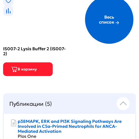
Весь
список
IS007-2 Lysis Buffer 2 (IS007-
2)
Публикации (5)
p38MAPK, ERK and PI3K Signaling Pathways Are
Involved in C5a-Primed Neutrophils for ANCA-
Mediated Activation
Plos One