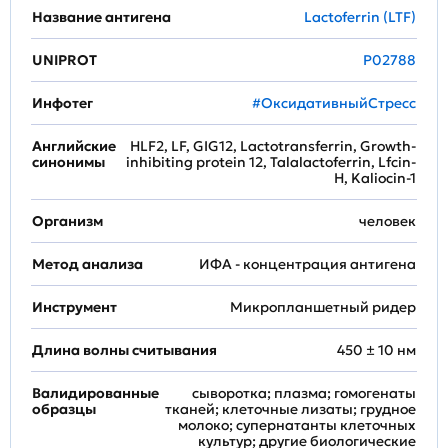
Название антигена
Lactoferrin (LTF)
UNIPROT
P02788
Инфотег
#ОксидативныйСтресс
Английские
HLF2, LF, GIG12, Lactotransferrin, Growth-
синонимы
inhibiting protein 12, Talalactoferrin, Lfcin-
H, Kaliocin-1
Организм
человек
Метод анализа
ИФА - концентрация антигена
Инструмент
Микропланшетный ридер
Длина волны считывания
450 ± 10 нм
Валидированные
сыворотка; плазма; гомогенаты
образцы
тканей; клеточные лизаты; грудное
молоко; супернатанты клеточных
культур; другие биологические