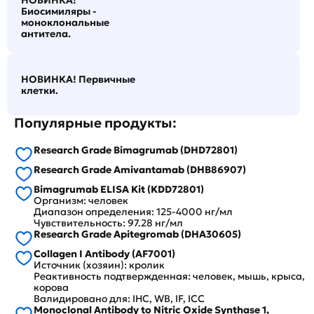
НОВИНКА!
Биосимиляры -
моноклональные
антитела.
НОВИНКА! Первичные
клетки.
Популярные продукты:
Research Grade Bimagrumab (DHD72801)
Research Grade Amivantamab (DHB86907)
Bimagrumab ELISA Kit (KDD72801)
Организм: человек
Диапазон определения: 125-4000 нг/мл
Чувствительность: 97.28 нг/мл
Research Grade Apitegromab (DHA30605)
Collagen I Antibody (AF7001)
Источник (хозяин): кролик
Реактивность подтвержденная: человек, мышь, крыса,
корова
Валидировано для: IHC, WB, IF, ICC
Monoclonal Antibody to Nitric Oxide Synthase 1,