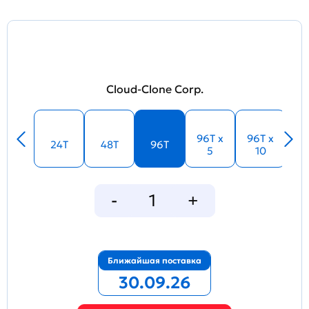
Cloud-Clone Corp.
96T x
96T x
24T
48T
96T
5
10
Ближайшая поставка
30.09.26