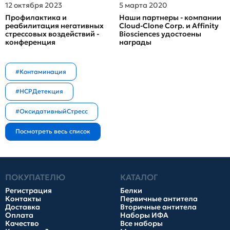
12 октября 2023
5 марта 2020
Профилактика и
Наши партнеры - компании
реабилитация негативных
Cloud-Clone Corp. и Affinity
стрессовых воздействий -
Biosciences удостоены
конференция
награды
#Контаминация
#HCPДетекция
#ОксидативныйСтресс
ПОКУПАТЕЛЮ
КАТАЛОГ
Регистрация
Белки
Контакты
Первичные антитела
Доставка
Вторичные антитела
Оплата
Наборы ИФА
Качество
Все наборы