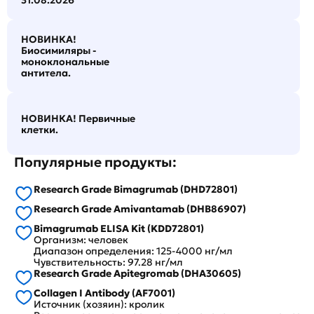
31.08.2026
НОВИНКА!
Биосимиляры -
моноклональные
антитела.
НОВИНКА! Первичные
клетки.
Популярные продукты:
Research Grade Bimagrumab (DHD72801)
Research Grade Amivantamab (DHB86907)
Bimagrumab ELISA Kit (KDD72801)
Организм: человек
Диапазон определения: 125-4000 нг/мл
Чувствительность: 97.28 нг/мл
Research Grade Apitegromab (DHA30605)
Collagen I Antibody (AF7001)
Источник (хозяин): кролик