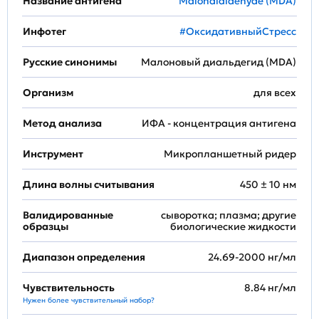
Название антигена
Malondialdehyde (MDA)
Инфотег
#ОксидативныйСтресс
Русские синонимы
Малоновый диальдегид (MDA)
Организм
для всех
Метод анализа
ИФА - концентрация антигена
Инструмент
Микропланшетный ридер
Длина волны считывания
450 ± 10 нм
Валидированные
сыворотка; плазма; другие
образцы
биологические жидкости
Диапазон определения
24.69-2000 нг/мл
Чувствительность
8.84 нг/мл
Нужен более чувствительный набор?