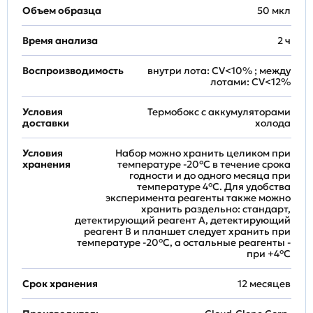
Объем образца
50 мкл
Время анализа
2 ч
Воспроизводимость
внутри лота: CV<10% ; между
лотами: CV<12%
Условия
Термобокс с аккумуляторами
доставки
холода
Условия
Набор можно хранить целиком при
хранения
температуре -20°C в течение срока
годности и до одного месяца при
температуре 4°C. Для удобства
эксперимента реагенты также можно
хранить раздельно: стандарт,
детектирующий реагент A, детектирующий
реагент B и планшет следует хранить при
температуре -20°C, а остальные реагенты -
при +4°С
Срок хранения
12 месяцев