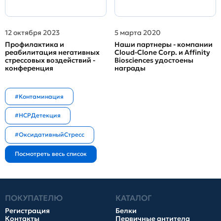
12 октября 2023
5 марта 2020
Профилактика и
Наши партнеры - компании
реабилитация негативных
Cloud-Clone Corp. и Affinity
стрессовых воздействий -
Biosciences удостоены
конференция
награды
#Контаминация
#HCPДетекция
#ОксидативныйСтресс
ПОКУПАТЕЛЮ
КАТАЛОГ
Регистрация
Белки
Контакты
Первичные антитела