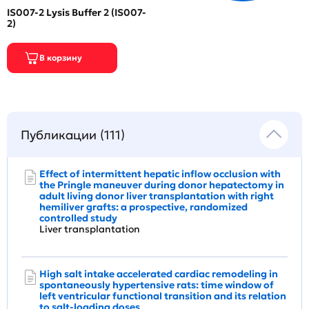
IS007-2 Lysis Buffer 2 (IS007-
2)
Публикации (111)
Effect of intermittent hepatic inflow occlusion with
the Pringle maneuver during donor hepatectomy in
adult living donor liver transplantation with right
hemiliver grafts: a prospective, randomized
controlled study
Liver transplantation
High salt intake accelerated cardiac remodeling in
spontaneously hypertensive rats: time window of
left ventricular functional transition and its relation
to salt-loading doses