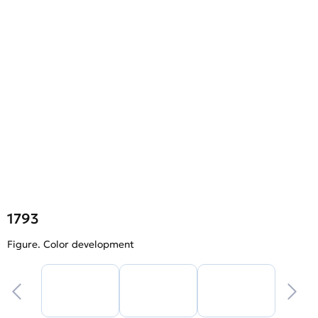
1793
Figure. Color development
F