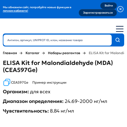
Войти
Мы обновили сайт, попробуйте новые функции в
личном кабинете!
Зарегистрироваться
Главная
Каталог
Наборы реагентов
ELISA Kit for Malondi
ELISA Kit for Malondialdehyde (MDA)
(CEA597Ge)
CEA597Ge
Пример инструкции
Организм:
для всех
Диапазон определения:
24.69-2000 нг/мл
Чувствительность:
8.84 нг/мл