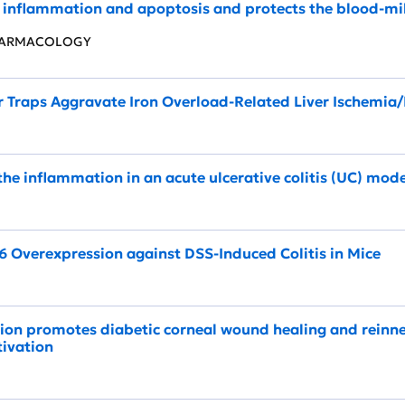
 inflammation and apoptosis and protects the blood-milk
PHARMACOLOGY
 Traps Aggravate Iron Overload‐Related Liver Ischemia/
the inflammation in an acute ulcerative colitis (UC) mod
T6 Overexpression against DSS-Induced Colitis in Mice
ation promotes diabetic corneal wound healing and reinn
ivation