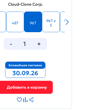
Cloud-Clone Corp.
96T x
96T x
T
48T
96T
5
10
Ближайшая поставка
30.09.26