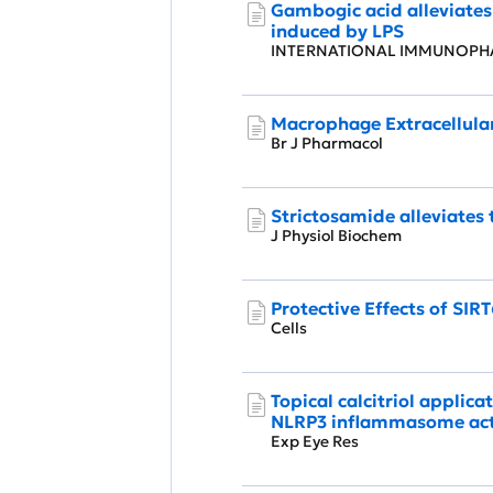
Gambogic acid alleviates
induced by LPS
INTERNATIONAL IMMUNO
Macrophage Extracellular
Br J Pharmacol
Strictosamide alleviates 
J Physiol Biochem
Protective Effects of SIR
Cells
Topical calcitriol applic
NLRP3 inflammasome act
Exp Eye Res