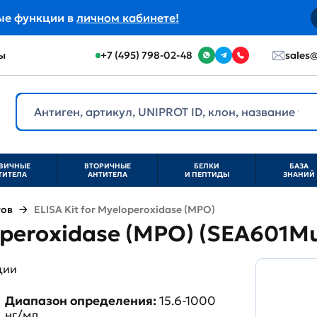
ые функции в
личном кабинете!
ы
+7 (495) 798-02-48
sales@
ВИЧНЫЕ
ВТОРИЧНЫЕ
БЕЛКИ
БАЗА
ТИТЕЛА
АНТИТЕЛА
И ПЕПТИДЫ
ЗНАНИЙ
тов
ELISA Kit for Myeloperoxidase (MPO)
loperoxidase (MPO) (SEA601M
ции
Диапазон определения:
15.6-1000
нг/мл