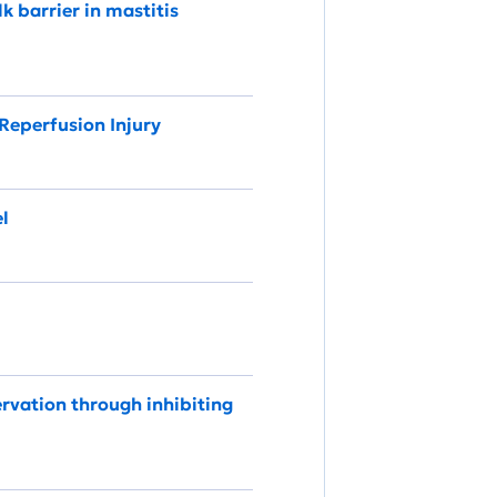
 barrier in mastitis
Reperfusion Injury
el
ervation through inhibiting