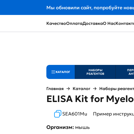
Мы обновили сайт, попробуйте нов
Качество
Оплата
Доставка
О Нас
Контакт
НАБОРЫ
ПЕР
КАТАЛОГ
РЕАГЕНТОВ
АН
Главная
Каталог
Наборы реаген
ELISA Kit for Mye
SEA601Mu
Пример инструк
Организм:
мышь