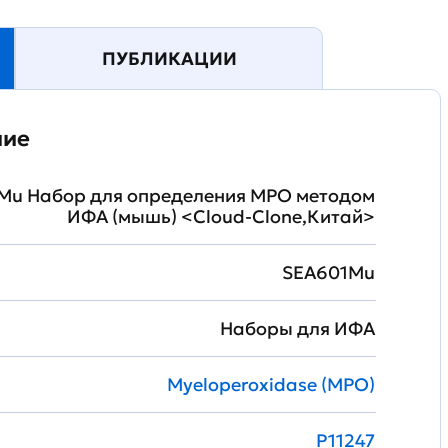
ПУБЛИКАЦИИ
ние
Mu Набор для определения MPO методом
ИФА (мышь) <Cloud-Clone,Китай>
SEA601Mu
Наборы для ИФА
Myeloperoxidase (MPO)
P11247