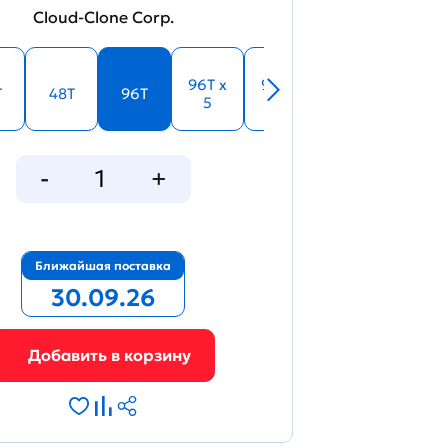
Cloud-Clone Corp.
33866
96T x
96T x
T
48T
96T
5
10
Figure. Standard curve
Ближайшая поставка
30.09.26