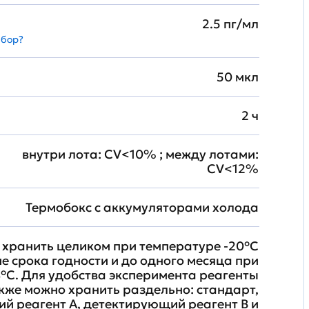
2.5 пг/мл
абор?
50 мкл
2 ч
внутри лота: CV<10% ; между лотами:
CV<12%
Термобокс с аккумуляторами холода
хранить целиком при температуре -20°C
ие срока годности и до одного месяца при
°C. Для удобства эксперимента реагенты
кже можно хранить раздельно: стандарт,
й реагент A, детектирующий реагент B и