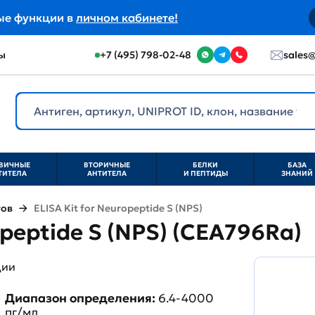
ые функции в
личном кабинете!
ы
+7 (495) 798-02-48
sales@
ВИЧНЫЕ
ВТОРИЧНЫЕ
БЕЛКИ
БАЗА
ТИТЕЛА
АНТИТЕЛА
И ПЕПТИДЫ
ЗНАНИЙ
тов
ELISA Kit for Neuropeptide S (NPS)
opeptide S (NPS) (CEA796Ra)
ции
Диапазон определения:
6.4-4000
пг/мл