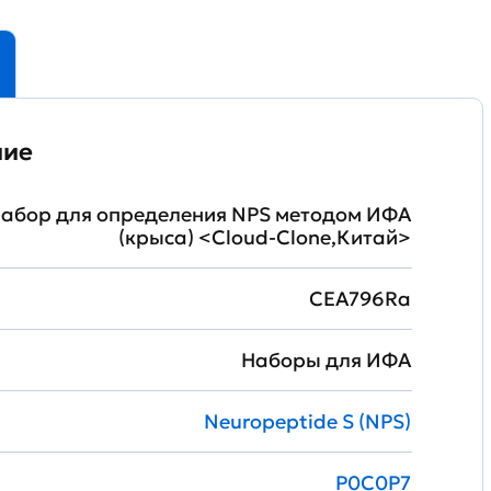
ние
абор для определения NPS методом ИФА
(крыса) <Cloud-Clone,Китай>
CEA796Ra
Наборы для ИФА
Neuropeptide S (NPS)
P0C0P7