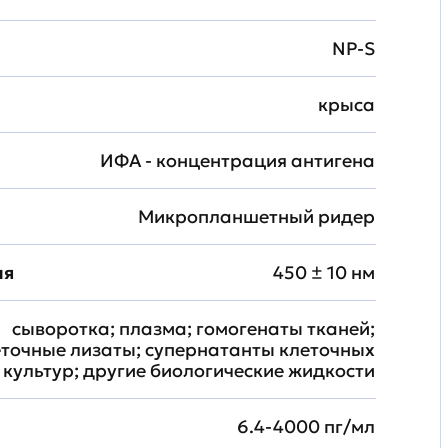
NP-S
крыса
ИФА - концентрация антигена
Микропланшетный ридер
ия
450 ± 10 нм
сыворотка; плазма; гомогенаты тканей;
еточные лизаты; супернатанты клеточных
культур; другие биологические жидкости
6.4-4000 пг/мл