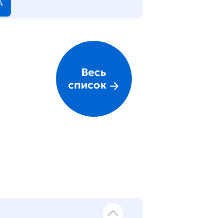
А
Весь
список