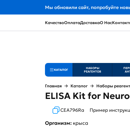
Мы обновили сайт, попробуйте нов
Качество
Оплата
Доставка
О Нас
Контакт
НАБОРЫ
ПЕР
КАТАЛОГ
РЕАГЕНТОВ
АН
Главная
Каталог
Наборы реаген
ELISA Kit for Neur
CEA796Ra
Пример инструк
Организм:
крыса