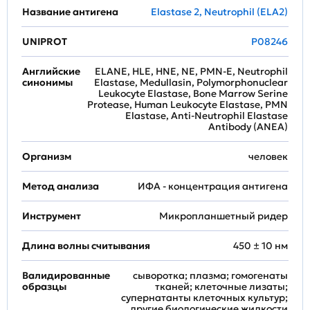
Название антигена
Elastase 2, Neutrophil (ELA2)
UNIPROT
P08246
Английские
ELANE, HLE, HNE, NE, PMN-E, Neutrophil
синонимы
Elastase, Medullasin, Polymorphonuclear
Leukocyte Elastase, Bone Marrow Serine
Protease, Human Leukocyte Elastase, PMN
Elastase, Anti-Neutrophil Elastase
Antibody (ANEA)
Организм
человек
Метод анализа
ИФА - концентрация антигена
Инструмент
Микропланшетный ридер
Длина волны считывания
450 ± 10 нм
Валидированные
сыворотка; плазма; гомогенаты
образцы
тканей; клеточные лизаты;
супернатанты клеточных культур;
другие биологические жидкости