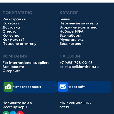
ПОКУПАТЕЛЮ
КАТАЛОГ
Регистрация
Белки
Контакты
Первичные антитела
Доставка
Вторичные антитела
Оплата
Наборы ИФА
Качество
Все наборы
Как искать?
Мультиплекс
Поиск по антигену
Весь каталог
КОМПАНИЯ
НА СВЯЗИ
For international suppliers
+7 (495) 798-02-48
Все новости
sales@belkiantitela.ru
О сервисе
Чат с оператором
Через сайт
Напишите нам в
Мы в социальных
мессенджеры
сетях