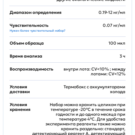
Диапазон определения
0.19-12 нг/мл
Чувствительность
0.07 нг/мл
Нужен более чувствительный набор?
Объем образца
100 мкл
Время анализа
3 ч
Воспроизводимость
внутри лота: CV<10% ; между
лотами: CV<12%
Условия
Термобокс с аккумуляторами
доставки
холода
Условия
Набор можно хранить целиком при
хранения
температуре -20°C в течение срока
годности и до одного месяца при
температуре 4°C. Для удобства
эксперимента реагенты также можно
хранить раздельно: стандарт,
детектирующий реагент A, детектирующий