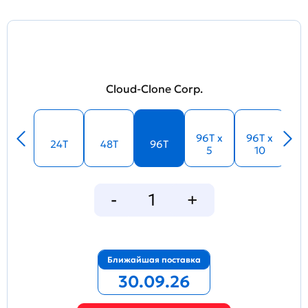
Cloud-Clone Corp.
96T x
96T x
24T
48T
96T
5
10
Ближайшая поставка
30.09.26