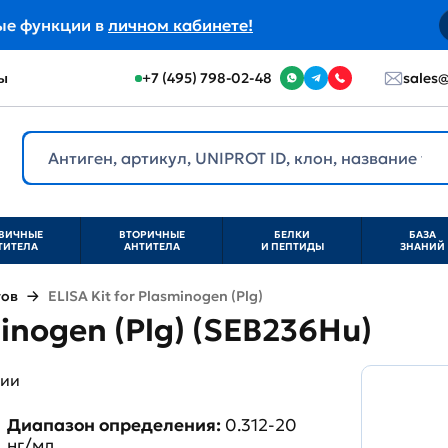
ые функции в
личном кабинете!
ы
+7 (495) 798-02-48
sales@
ВИЧНЫЕ
ВТОРИЧНЫЕ
БЕЛКИ
БАЗА
ТИТЕЛА
АНТИТЕЛА
И ПЕПТИДЫ
ЗНАНИЙ
тов
ELISA Kit for Plasminogen (Plg)
minogen (Plg) (SEB236Hu)
ции
Диапазон определения:
0.312-20
нг/мл