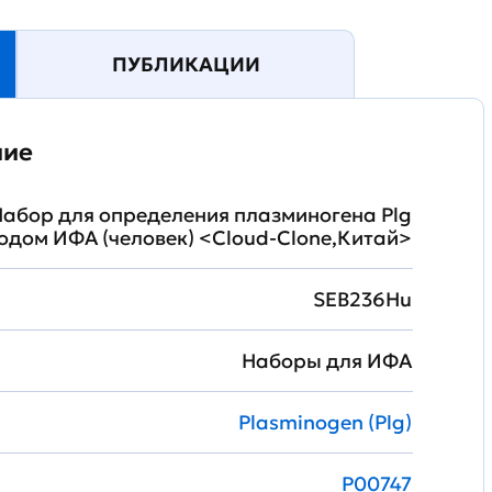
ПУБЛИКАЦИИ
ние
абор для определения плазминогена Plg
одом ИФА (человек) <Cloud-Clone,Китай>
SEB236Hu
Наборы для ИФА
Plasminogen (Plg)
P00747