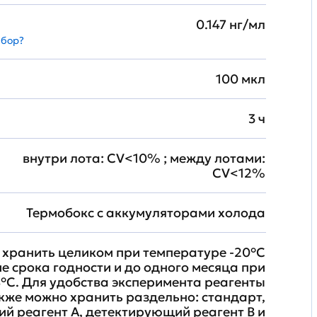
0.147 нг/мл
абор?
100 мкл
3 ч
внутри лота: CV<10% ; между лотами:
CV<12%
Термобокс с аккумуляторами холода
хранить целиком при температуре -20°C
ие срока годности и до одного месяца при
°C. Для удобства эксперимента реагенты
кже можно хранить раздельно: стандарт,
й реагент A, детектирующий реагент B и