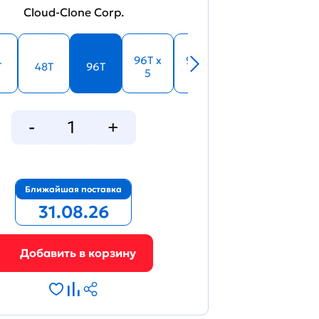
Cloud-Clone Corp.
34073
96T x
96T x
T
48T
96T
5
10
Figure. Standard curve
Ближайшая поставка
31.08.26