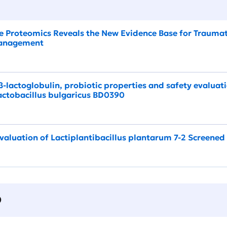
 Proteomics Reveals the New Evidence Base for Traumati
Management
β-lactoglobulin, probiotic properties and safety evaluati
ctobacillus bulgaricus BD0390
Evaluation of Lactiplantibacillus plantarum 7-2 Screened
О