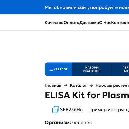
Мы обновили сайт, попробуйте нов
Качество
Оплата
Доставка
О Нас
Контакт
НАБОРЫ
ПЕР
КАТАЛОГ
РЕАГЕНТОВ
АН
Главная
Каталог
Наборы реаген
ELISA Kit for Plas
SEB236Hu
Пример инструк
Организм:
человек