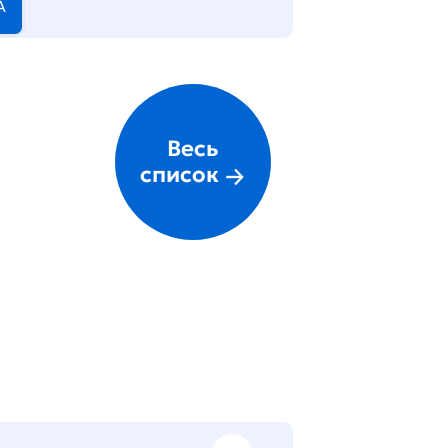
А
Весь
список