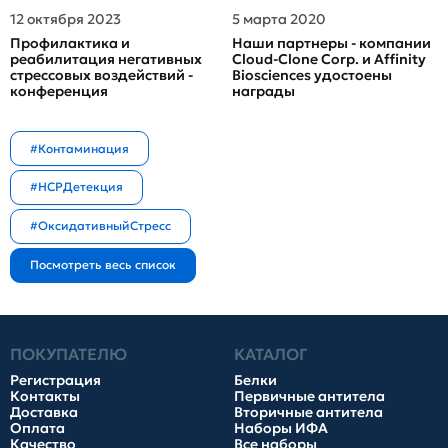
12 октября 2023
5 марта 2020
Профилактика и
Наши партнеры - компании
реабилитация негативных
Cloud-Clone Corp. и Affinity
стрессовых воздействий -
Biosciences удостоены
конференция
награды
#Контаминация
#HCPДетекция
#ОксидативныйСтресс
ПОКУПАТЕЛЮ
КАТАЛОГ
Регистрация
Белки
Контакты
Первичные антитела
Доставка
Вторичные антитела
Оплата
Наборы ИФА
Качество
Все наборы