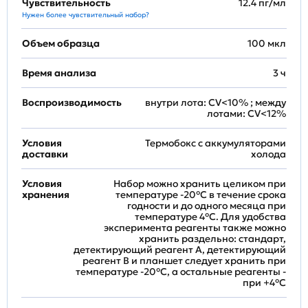
Чувствительность
12.4 пг/мл
Нужен более чувствительный набор?
Объем образца
100 мкл
Время анализа
3 ч
Воспроизводимость
внутри лота: CV<10% ; между
лотами: CV<12%
Условия
Термобокс с аккумуляторами
доставки
холода
Условия
Набор можно хранить целиком при
хранения
температуре -20°C в течение срока
годности и до одного месяца при
температуре 4°C. Для удобства
эксперимента реагенты также можно
хранить раздельно: стандарт,
детектирующий реагент A, детектирующий
реагент B и планшет следует хранить при
температуре -20°C, а остальные реагенты -
при +4°С