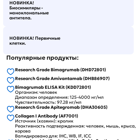
НОВИНКА!
Биосимиляры -
моноклональные
антитела.
НОВИНКА! Первичные
клетки.
Популярные продукты:
Research Grade Bimagrumab (DHD72801)
Research Grade Amivantamab (DHB86907)
Bimagrumab ELISA Kit (KDD72801)
Организм: человек
Диапазон определения: 125-4000 нг/мл
Чувствительность: 97.28 нг/мл
Research Grade Apitegromab (DHA30605)
Collagen I Antibody (AF7001)
Источник (хозяин): кролик
Реактивность подтвержденная: человек, мышь, крыса,
корова
Валидировано для: IHC, WB, IF, ICC