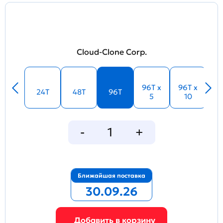
Cloud-Clone Corp.
96T x
96T x
24T
48T
96T
5
10
Ближайшая поставка
30.09.26