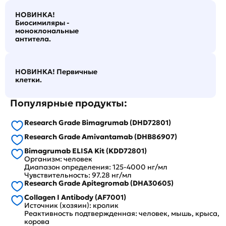
НОВИНКА!
Биосимиляры -
моноклональные
антитела.
НОВИНКА! Первичные
клетки.
Популярные продукты:
Research Grade Bimagrumab (DHD72801)
Research Grade Amivantamab (DHB86907)
Bimagrumab ELISA Kit (KDD72801)
Организм: человек
Диапазон определения: 125-4000 нг/мл
Чувствительность: 97.28 нг/мл
Research Grade Apitegromab (DHA30605)
Collagen I Antibody (AF7001)
Источник (хозяин): кролик
Реактивность подтвержденная: человек, мышь, крыса,
корова