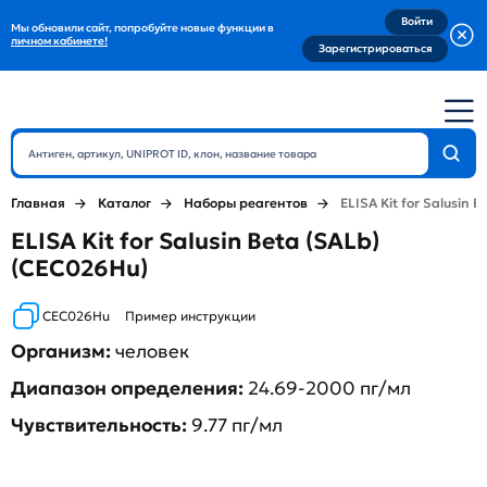
Войти
Мы обновили сайт, попробуйте новые функции в
личном кабинете!
Зарегистрироваться
Главная
Каталог
Наборы реагентов
ELISA Kit for Salusin B
ELISA Kit for Salusin Beta (SALb)
(CEC026Hu)
CEC026Hu
Пример инструкции
Организм:
человек
Диапазон определения:
24.69-2000 пг/мл
Чувствительность:
9.77 пг/мл