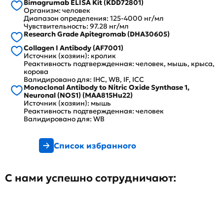
Bimagrumab ELISA Kit (KDD72801)
Организм: человек
Диапазон определения: 125-4000 нг/мл
Чувствительность: 97.28 нг/мл
Research Grade Apitegromab (DHA30605)
Collagen I Antibody (AF7001)
Источник (хозяин): кролик
Реактивность подтвержденная: человек, мышь, крыса,
корова
Валидировано для: IHC, WB, IF, ICC
Monoclonal Antibody to Nitric Oxide Synthase 1,
Neuronal (NOS1) (MAA815Hu22)
Источник (хозяин): мышь
Реактивность подтвержденная: человек
Валидировано для: WB
Список избранного
С нами успешно сотрудничают: