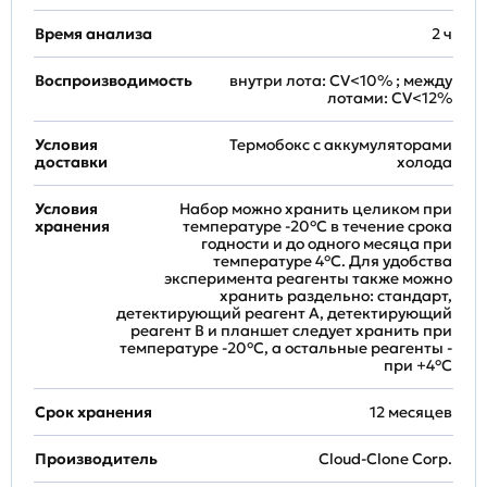
Время анализа
2 ч
Воспроизводимость
внутри лота: CV<10% ; между
лотами: CV<12%
Условия
Термобокс с аккумуляторами
доставки
холода
Условия
Набор можно хранить целиком при
хранения
температуре -20°C в течение срока
годности и до одного месяца при
температуре 4°C. Для удобства
эксперимента реагенты также можно
хранить раздельно: стандарт,
детектирующий реагент A, детектирующий
реагент B и планшет следует хранить при
температуре -20°C, а остальные реагенты -
при +4°С
Срок хранения
12 месяцев
Производитель
Cloud-Clone Corp.