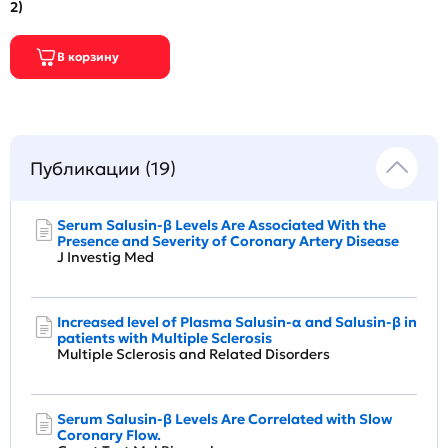
2)
Публикации (19)
Serum Salusin-β Levels Are Associated With the
Presence and Severity of Coronary Artery Disease
J Investig Med
Increased level of Plasma Salusin-α and Salusin-β in
patients with Multiple Sclerosis
Multiple Sclerosis and Related Disorders
Serum Salusin-β Levels Are Correlated with Slow
Coronary Flow.