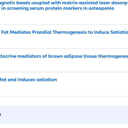
netic beads coupled with matrix-assisted laser desorpt
 in screening serum protein markers in osteopenia
 Fat Mediates Prandial Thermogenesis to Induce Satiati
docrine mediators of brown adipose tissue thermogenes
fat and induces satiation
О