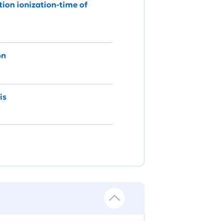
ion ionization-time of
on
is