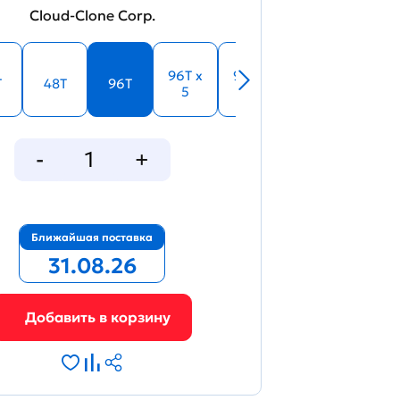
Cloud-Clone Corp.
33991
96T x
96T x
T
48T
96T
5
10
Figure. Standard curve
Ближайшая поставка
31.08.26