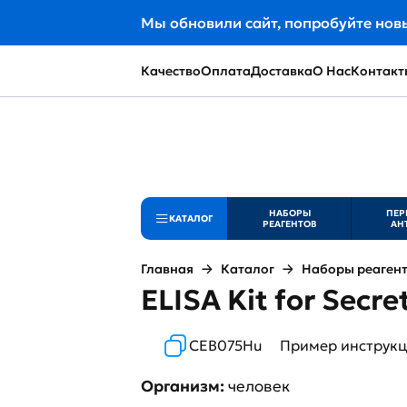
Мы обновили сайт, попробуйте нов
Качество
Оплата
Доставка
О Нас
Контакт
НАБОРЫ
ПЕР
КАТАЛОГ
РЕАГЕНТОВ
АН
Главная
Каталог
Наборы реаген
ELISA Kit for Secr
CEB075Hu
Пример инструк
Организм:
человек