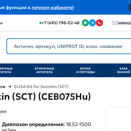
ые функции в
личном кабинете!
ы
+7 (495) 798-02-48
sales@
ВИЧНЫЕ
ВТОРИЧНЫЕ
БЕЛКИ
БАЗА
ТИТЕЛА
АНТИТЕЛА
И ПЕПТИДЫ
ЗНАНИЙ
тов
ELISA Kit for Secretin (SCT)
etin (SCT) (CEB075Hu)
ции
Диапазон определения:
18.52-1500
пг/мл