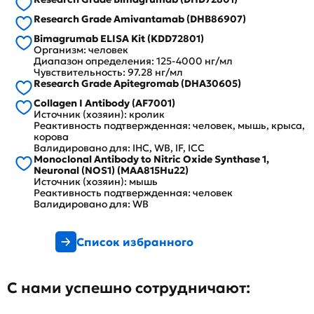
Research Grade Amivantamab (DHB86907)
Bimagrumab ELISA Kit (KDD72801)
Организм: человек
Диапазон определения: 125-4000 нг/мл
Чувствительность: 97.28 нг/мл
Research Grade Apitegromab (DHA30605)
Collagen I Antibody (AF7001)
Источник (хозяин): кролик
Реактивность подтвержденная: человек, мышь, крыса,
корова
Валидировано для: IHC, WB, IF, ICC
Monoclonal Antibody to Nitric Oxide Synthase 1,
Neuronal (NOS1) (MAA815Hu22)
Источник (хозяин): мышь
Реактивность подтвержденная: человек
Валидировано для: WB
Список избранного
С нами успешно сотрудничают: