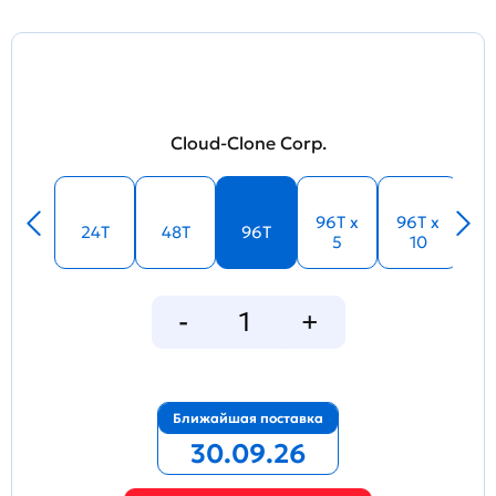
Cloud-Clone Corp.
96T x
96T x
24T
48T
96T
5
10
Ближайшая поставка
30.09.26