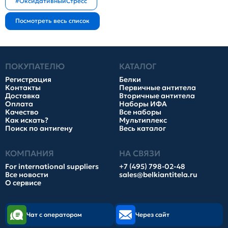
#ОксидативныйСтресс
ПОКУПАТЕЛЮ
КАТАЛОГ
Регистрация
Белки
Контакты
Первичные антитела
Доставка
Вторичные антитела
Оплата
Наборы ИФА
Качество
Все наборы
Как искать?
Мультиплекс
Поиск по антигену
Весь каталог
КОМПАНИЯ
НА СВЯЗИ
For international suppliers
+7 (495) 798-02-48
Все новости
sales@belkiantitela.ru
О сервисе
Чат с оператором
Через сайт