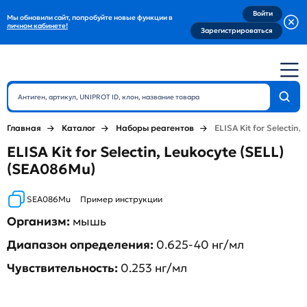
Войти
Мы обновили сайт, попробуйте новые функции в
личном кабинете!
Зарегистрироваться
Главная
Каталог
Наборы реагентов
ELISA Kit for Selectin,
ELISA Kit for Selectin, Leukocyte (SELL)
(SEA086Mu)
SEA086Mu
Пример инструкции
Организм:
мышь
Диапазон определения:
0.625-40 нг/мл
Чувствительность:
0.253 нг/мл