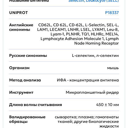
Название антигена
Selectin, Leukocyte (SELL)
UNIPROT
P18337
Английские
CD62L, CD 62L, CD-62L, L-Selectin, SEL-L,
синонимы
LAM1, LECAM1, LNHR, LSEL, LYAM1, Leu-8,
Lyam-1, PLNHR, TQ1, HLHRc, MEL14,
Lymphocyte Adhesion Molecule 1, Lymph
Node Homing Receptor
Русские синонимы
L-селектин, л-селектин
Организм
мышь
Метод анализа
ИФА - концентрация антигена
Инструмент
Микропланшетный ридер
Длина волны считывания
450 ± 10 нм
Валидированные
сыворотка; плазма; гомогенаты
образцы
тканей; другие биологические
жидкости