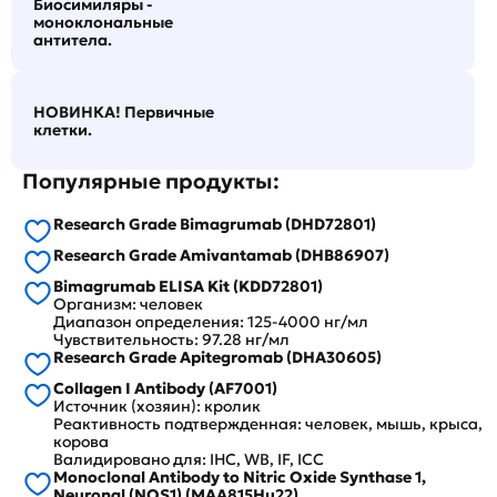
Биосимиляры -
моноклональные
антитела.
НОВИНКА! Первичные
клетки.
Популярные продукты:
Research Grade Bimagrumab (DHD72801)
Research Grade Amivantamab (DHB86907)
Bimagrumab ELISA Kit (KDD72801)
Организм: человек
Диапазон определения: 125-4000 нг/мл
Чувствительность: 97.28 нг/мл
Research Grade Apitegromab (DHA30605)
Collagen I Antibody (AF7001)
Источник (хозяин): кролик
Реактивность подтвержденная: человек, мышь, крыса,
корова
Валидировано для: IHC, WB, IF, ICC
Monoclonal Antibody to Nitric Oxide Synthase 1,
Neuronal (NOS1) (MAA815Hu22)