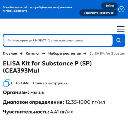
Войти
Мы обновили сайт, попробуйте новые функции в
личном кабинете!
Зарегистрироваться
Главная
Каталог
Наборы реагентов
ELISA Kit for Substanc
ELISA Kit for Substance P (SP)
(CEA393Mu)
CEA393Mu
Пример инструкции
Организм:
мышь
Диапазон определения:
12.35-1000 пг/мл
Чувствительность:
4.41 пг/мл