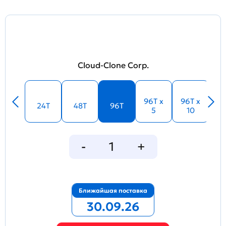
Cloud-Clone Corp.
96T x
96T x
24T
48T
96T
5
10
Ближайшая поставка
30.09.26