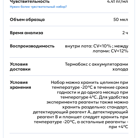
Чувствительность
4.41 пг/мл
Нужен более чувствительный набор?
Объем образца
50 мкл
Время анализа
2 ч
Воспроизводимость
внутри лота: CV<10% ; между
лотами: CV<12%
Условия
Термобокс с аккумуляторами
доставки
холода
Условия
Набор можно хранить целиком при
хранения
температуре -20°C в течение срока
годности и до одного месяца при
температуре 4°C. Для удобства
эксперимента реагенты также можно
хранить раздельно: стандарт,
детектирующий реагент A, детектирующий
реагент B и планшет следует хранить при
температуре -20°C, а остальные реагенты -
при +4°С