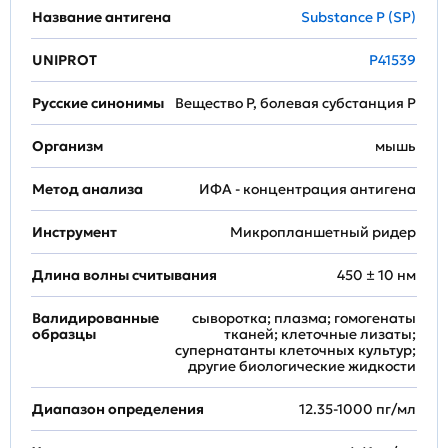
Название антигена
Substance P (SP)
UNIPROT
P41539
Русские синонимы
Вещество Р, болевая субстанция P
Организм
мышь
Метод анализа
ИФА - концентрация антигена
Инструмент
Микропланшетный ридер
Длина волны считывания
450 ± 10 нм
Валидированные
сыворотка; плазма; гомогенаты
образцы
тканей; клеточные лизаты;
супернатанты клеточных культур;
другие биологические жидкости
Диапазон определения
12.35-1000 пг/мл