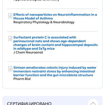
Effects of nanoparticles on Neuroinflammation in a
Mouse Model of Asthma
Respiratory Physiology & Neurobiology
Surfactant protein C is associated with
perineuronal nets and shows age-dependent
changes of brain content and hippocampal deposits
in wildtype and 3xTg mice
J Chem Neuroanat
Sinisan ameliorates colonic injury induced by water
immersion restraint stress by enhancing intestinal
barrier function and the gut microbiota structure
Pharm Biol
СЕРТИФИЦИРОВАНО