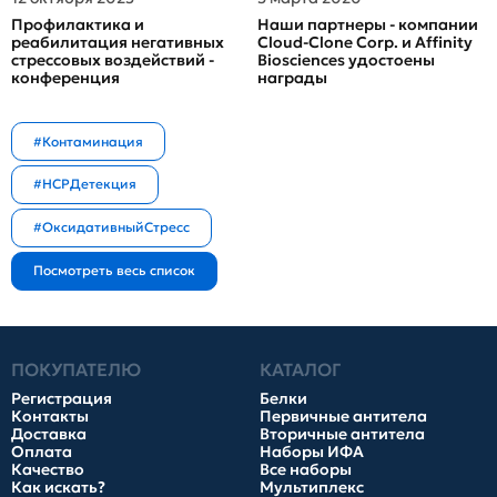
Профилактика и
Наши партнеры - компании
реабилитация негативных
Cloud-Clone Corp. и Affinity
стрессовых воздействий -
Biosciences удостоены
конференция
награды
#Контаминация
#HCPДетекция
#ОксидативныйСтресс
ПОКУПАТЕЛЮ
КАТАЛОГ
Регистрация
Белки
Контакты
Первичные антитела
Доставка
Вторичные антитела
Оплата
Наборы ИФА
Качество
Все наборы
Как искать?
Мультиплекс