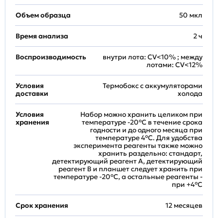
Объем образца
50 мкл
Время анализа
2 ч
Воспроизводимость
внутри лота: CV<10% ; между
лотами: CV<12%
Условия
Термобокс с аккумуляторами
доставки
холода
Условия
Набор можно хранить целиком при
хранения
температуре -20°C в течение срока
годности и до одного месяца при
температуре 4°C. Для удобства
эксперимента реагенты также можно
хранить раздельно: стандарт,
детектирующий реагент A, детектирующий
реагент B и планшет следует хранить при
температуре -20°C, а остальные реагенты -
при +4°С
Срок хранения
12 месяцев