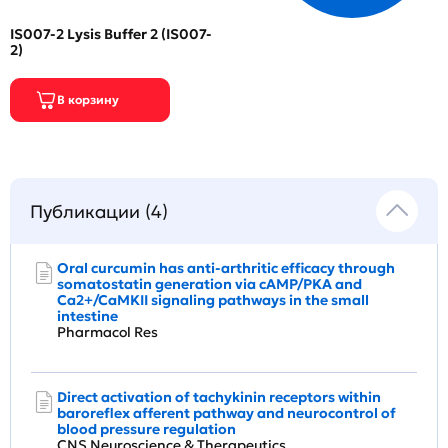
IS007-2 Lysis Buffer 2 (IS007-
2)
Публикации (4)
Oral curcumin has anti-arthritic efficacy through
somatostatin generation via cAMP/PKA and
Ca2+/CaMKII signaling pathways in the small
intestine
Pharmacol Res
Direct activation of tachykinin receptors within
baroreflex afferent pathway and neurocontrol of
blood pressure regulation
CNS Neuroscience & Therapeutics