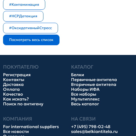
#Контаминация
#HCPДетекция
#ОксидативныйСтресс
ПОКУПАТЕЛЮ
КАТАЛОГ
Регистрация
Белки
Контакты
Первичные антитела
Доставка
Вторичные антитела
Оплата
Наборы ИФА
Качество
Все наборы
Как искать?
Мультиплекс
Поиск по антигену
Весь каталог
КОМПАНИЯ
НА СВЯЗИ
For international suppliers
+7 (495) 798-02-48
Все новости
sales@belkiantitela.ru