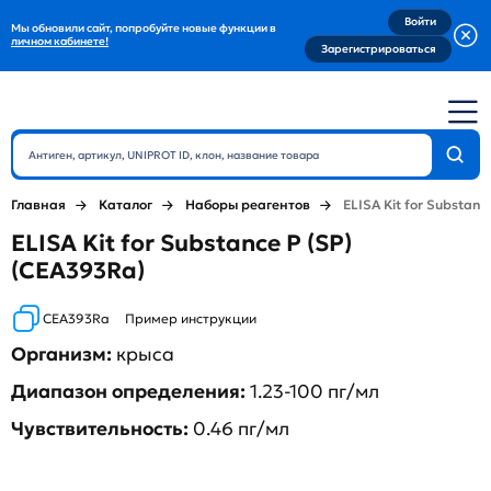
Войти
Мы обновили сайт, попробуйте новые функции в
личном кабинете!
Зарегистрироваться
Главная
Каталог
Наборы реагентов
ELISA Kit for Substanc
ELISA Kit for Substance P (SP)
(CEA393Ra)
CEA393Ra
Пример инструкции
Организм:
крыса
Диапазон определения:
1.23-100 пг/мл
Чувствительность:
0.46 пг/мл