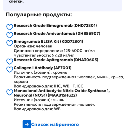
клетки.
Популярные продукты:
Research Grade Bimagrumab (DHD72801)
Research Grade Amivantamab (DHB86907)
Bimagrumab ELISA Kit (KDD72801)
Организм: человек
Диапазон определения: 125-4000 нг/мл
Чувствительность: 97.28 нг/мл
Research Grade Apitegromab (DHA30605)
Collagen I Antibody (AF7001)
Источник (хозяин): кролик
Реактивность подтвержденная: человек, мышь, крыса,
корова
Валидировано для: IHC, WB, IF, ICC
Monoclonal Antibody to Nitric Oxide Synthase 1,
Neuronal (NOS1) (MAA815Hu22)
Источник (хозяин): мышь
Реактивность подтвержденная: человек
Валидировано для: WB
Список избранного