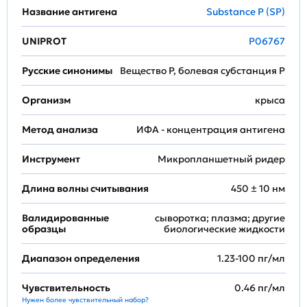
Название антигена
Substance P (SP)
UNIPROT
P06767
Русские синонимы
Вещество Р, болевая субстанция P
Организм
крыса
Метод анализа
ИФА - концентрация антигена
Инструмент
Микропланшетный ридер
Длина волны считывания
450 ± 10 нм
Валидированные
сыворотка; плазма; другие
образцы
биологические жидкости
Диапазон определения
1.23-100 пг/мл
Чувствительность
0.46 пг/мл
Нужен более чувствительный набор?