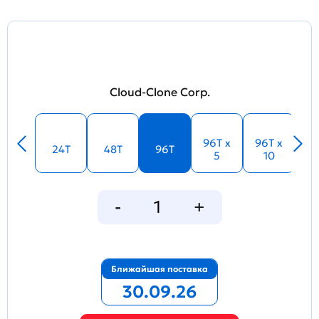
Cloud-Clone Corp.
96T x
96T x
24T
48T
96T
5
10
Ближайшая поставка
30.09.26