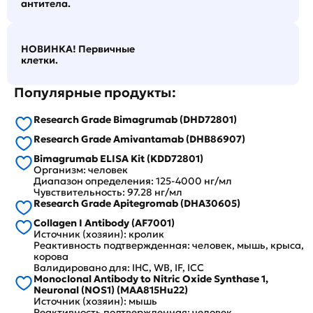
антитела.
НОВИНКА! Первичные
клетки.
Популярные продукты:
Research Grade Bimagrumab (DHD72801)
Research Grade Amivantamab (DHB86907)
Bimagrumab ELISA Kit (KDD72801)
Организм: человек
Диапазон определения: 125-4000 нг/мл
Чувствительность: 97.28 нг/мл
Research Grade Apitegromab (DHA30605)
Collagen I Antibody (AF7001)
Источник (хозяин): кролик
Реактивность подтвержденная: человек, мышь, крыса,
корова
Валидировано для: IHC, WB, IF, ICC
Monoclonal Antibody to Nitric Oxide Synthase 1,
Neuronal (NOS1) (MAA815Hu22)
Источник (хозяин): мышь
Реактивность подтвержденная: человек