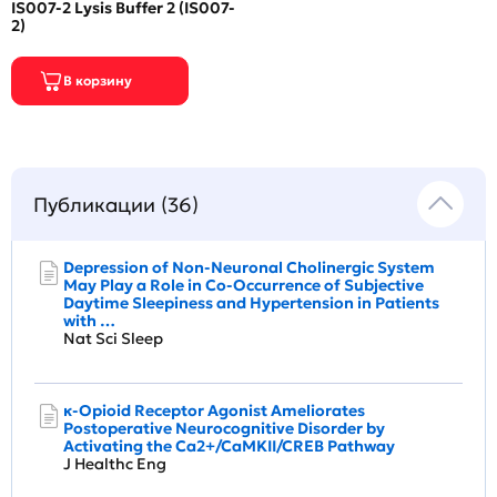
IS007-2 Lysis Buffer 2 (IS007-
2)
Публикации (36)
Depression of Non-Neuronal Cholinergic System
May Play a Role in Co-Occurrence of Subjective
Daytime Sleepiness and Hypertension in Patients
with …
Nat Sci Sleep
κ-Opioid Receptor Agonist Ameliorates
Postoperative Neurocognitive Disorder by
Activating the Ca2+/CaMKII/CREB Pathway
J Healthc Eng