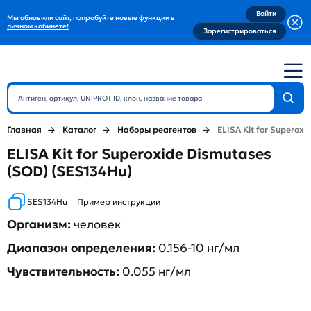
Войти
Мы обновили сайт, попробуйте новые функции в
личном кабинете!
Зарегистрироваться
Главная
Каталог
Наборы реагентов
ELISA Kit for Superox
ELISA Kit for Superoxide Dismutases
(SOD) (SES134Hu)
SES134Hu
Пример инструкции
Организм:
человек
Диапазон определения:
0.156-10 нг/мл
Чувствительность:
0.055 нг/мл