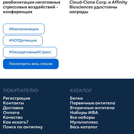
реабилитация негативных
Cloud-Clone Corp. и Affinity
стрессовых воздействий -
Biosciences удостоены
конференция
награды
#Контаминация
#HCPДетекция
#ОксидативныйСтресс
ПОКУПАТЕЛЮ
КАТАЛОГ
Регистрация
Белки
Контакты
Первичные антитела
Доставка
Вторичные антитела
Оплата
Наборы ИФА
Качество
Все наборы
Как искать?
Мультиплекс
Поиск по антигену
Весь каталог