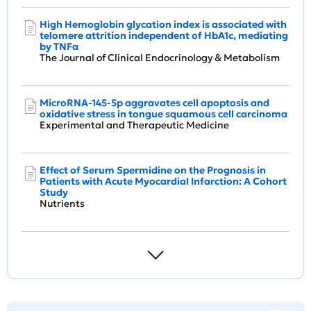
High Hemoglobin glycation index is associated with
telomere attrition independent of HbA1c, mediating
by TNFα
The Journal of Clinical Endocrinology & Metabolism
MicroRNA-145-5p aggravates cell apoptosis and
oxidative stress in tongue squamous cell carcinoma
Experimental and Therapeutic Medicine
Effect of Serum Spermidine on the Prognosis in
Patients with Acute Myocardial Infarction: A Cohort
Study
Nutrients