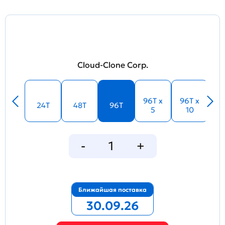
Cloud-Clone Corp.
96T x
96T x
24T
48T
96T
5
10
Ближайшая поставка
30.09.26