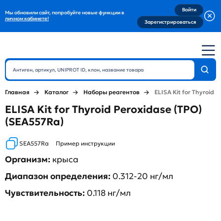
Войти
Мы обновили сайт, попробуйте новые функции в
личном кабинете!
Зарегистрироваться
Главная
Каталог
Наборы реагентов
ELISA Kit for Thyroid 
ELISA Kit for Thyroid Peroxidase (TPO)
(SEA557Ra)
SEA557Ra
Пример инструкции
Организм:
крыса
Диапазон определения:
0.312-20 нг/мл
Чувствительность:
0.118 нг/мл