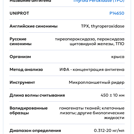
Название антигена
Thyroid Peroxidase (TPO)
UNIPROT
P14650
Английские синонимы
TPX, thyroperoxidase
Русские
тиреопероксидаза, пероксидаза
синонимы
щитовидной железы, ТПО
Организм
крыса
Метод анализа
ИФА - концентрация антигена
Инструмент
Микропланшетный ридер
Длина волны считывания
450 ± 10 нм
Валидированные
гомогенаты тканей; клеточные
образцы
лизаты; другие биологические
жидкости
Диапазон определения
0.312-20 нг/мл