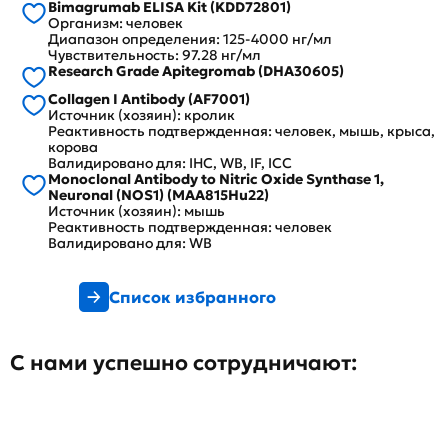
Bimagrumab ELISA Kit (KDD72801)
Организм: человек
Диапазон определения: 125-4000 нг/мл
Чувствительность: 97.28 нг/мл
Research Grade Apitegromab (DHA30605)
Collagen I Antibody (AF7001)
Источник (хозяин): кролик
Реактивность подтвержденная: человек, мышь, крыса,
корова
Валидировано для: IHC, WB, IF, ICC
Monoclonal Antibody to Nitric Oxide Synthase 1,
Neuronal (NOS1) (MAA815Hu22)
Источник (хозяин): мышь
Реактивность подтвержденная: человек
Валидировано для: WB
Список избранного
С нами успешно сотрудничают: