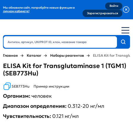
Войти
Мы обновили сайт, попробуйте новые функции в
личном кабинете!
Зарегистрироваться
Главная
Каталог
Наборы реагентов
ELISA Kit for Transglu
ELISA Kit for Transglutaminase 1 (TGM1)
(SEB773Hu)
SEB773Hu
Пример инструкции
Организм:
человек
Диапазон определения:
0.312-20 нг/мл
Чувствительность:
0.121 нг/мл