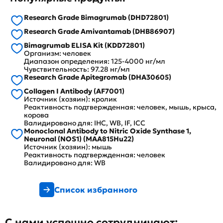
Research Grade Bimagrumab (DHD72801)
Research Grade Amivantamab (DHB86907)
Bimagrumab ELISA Kit (KDD72801)
Организм: человек
Диапазон определения: 125-4000 нг/мл
Чувствительность: 97.28 нг/мл
Research Grade Apitegromab (DHA30605)
Collagen I Antibody (AF7001)
Источник (хозяин): кролик
Реактивность подтвержденная: человек, мышь, крыса,
корова
Валидировано для: IHC, WB, IF, ICC
Monoclonal Antibody to Nitric Oxide Synthase 1,
Neuronal (NOS1) (MAA815Hu22)
Источник (хозяин): мышь
Реактивность подтвержденная: человек
Валидировано для: WB
Список избранного
С нами успешно сотрудничают: