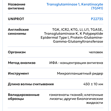
Название
Transglutaminase 1, Keratinocyte
антигена
(TGM1)
UNIPROT
P22735
Английские
TGK, ICR2, KTG, LI, LI1, TGASE,
синонимы
Transglutaminase K, K Polypeptide
Epidermal Type I, Protein-Glutamine-
Gamma-Glutamyltransferase
Организм
человек
Метод анализа
ИФА - концентрация антигена
Инструмент
Микропланшетный ридер
Длина волны считывания
450 ± 10 нм
Валидированные
гомогенаты тканей; клеточные
образцы
лизаты; другие биологические
жидкости