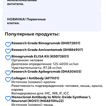
моноклональные
антитела.
НОВИНКА! Первичные
клетки.
Популярные продукты:
Research Grade Bimagrumab (DHD72801)
Research Grade Amivantamab (DHB86907)
Bimagrumab ELISA Kit (KDD72801)
Организм: человек
Диапазон определения: 125-4000 нг/мл
Чувствительность: 97.28 нг/мл
Research Grade Apitegromab (DHA30605)
Collagen I Antibody (AF7001)
Источник (хозяин): кролик
Реактивность подтвержденная: человек, мышь, крыса,
корова
Валидировано для: IHC, WB, IF, ICC
Monoclonal Antibody to Nitric Oxide Synthase 1,
Neuronal (NOS1) (MAA815Hu22)
Источник (хозяин): мышь