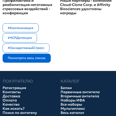
Профилактика и
Наши партнеры - компании
реабилитация негативных
Cloud-Clone Corp. и Affinity
стрессовых воздействий -
Biosciences удостоены
конференция
награды
#Контаминация
#HCPДетекция
#ОксидативныйСтресс
ПОКУПАТЕЛЮ
КАТАЛОГ
Регистрация
Белки
Контакты
Первичные антитела
Доставка
Вторичные антитела
Оплата
Наборы ИФА
Качество
Все наборы
Как искать?
Мультиплекс
Поиск по антигену
Весь каталог