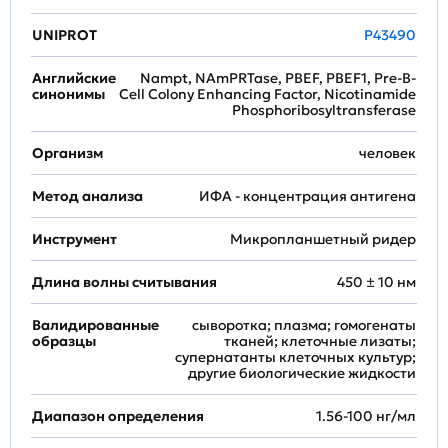
UNIPROT
P43490
Английские
Nampt, NAmPRTase, PBEF, PBEF1, Pre-B-
синонимы
Cell Colony Enhancing Factor, Nicotinamide
Phosphoribosyltransferase
Организм
человек
Метод анализа
ИФА - концентрация антигена
Инструмент
Микропланшетный ридер
Длина волны считывания
450 ± 10 нм
Валидированные
сыворотка; плазма; гомогенаты
образцы
тканей; клеточные лизаты;
супернатанты клеточных культур;
другие биологические жидкости
Диапазон определения
1.56-100 нг/мл