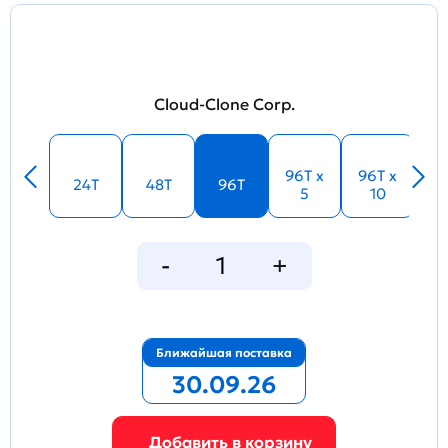
Cloud-Clone Corp.
96T x
96T x
24T
48T
96T
5
10
Ближайшая поставка
30.09.26