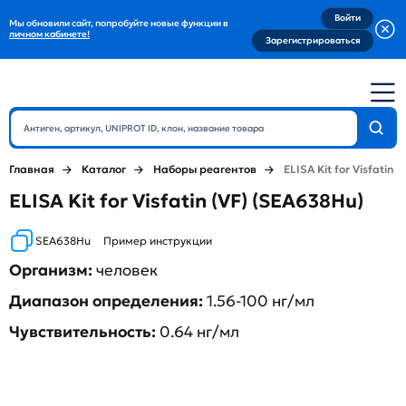
Войти
Мы обновили сайт, попробуйте новые функции в
личном кабинете!
Зарегистрироваться
Главная
Каталог
Наборы реагентов
ELISA Kit for Visfatin (
ELISA Kit for Visfatin (VF) (SEA638Hu)
SEA638Hu
Пример инструкции
Организм:
человек
Диапазон определения:
1.56-100 нг/мл
Чувствительность:
0.64 нг/мл