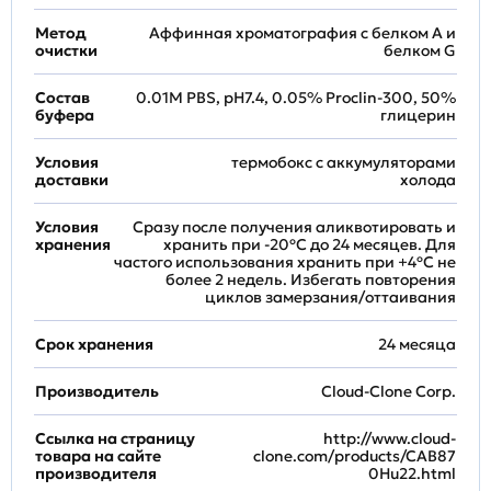
Метод
Аффинная хроматография с белком А и
очистки
белком G
Состав
0.01M PBS, pH7.4, 0.05% Proclin-300, 50%
буфера
глицерин
Условия
термобокс с аккумуляторами
доставки
холода
Условия
Сразу после получения аликвотировать и
хранения
хранить при -20ºС до 24 месяцев. Для
частого использования хранить при +4ºС не
более 2 недель. Избегать повторения
циклов замерзания/оттаивания
Срок хранения
24 месяца
Производитель
Cloud-Clone Corp.
Ссылка на страницу
http://www.cloud-
товара на сайте
clone.com/products/CAB87
производителя
0Hu22.html