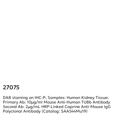
27075
DAB staining on IHC-P; Samples: Human Kidney Tissue;
F
Primary Ab: 10μg/ml Mouse Anti-Human TUBb Antibody
Second Ab: 2μg/mL HRP-Linked Caprine Anti-Mouse IgG
Polyclonal Antibody (Catalog: SAA544Mu19)