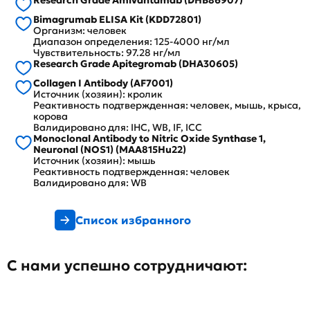
Research Grade Amivantamab (DHB86907)
Bimagrumab ELISA Kit (KDD72801)
Организм: человек
Диапазон определения: 125-4000 нг/мл
Чувствительность: 97.28 нг/мл
Research Grade Apitegromab (DHA30605)
Collagen I Antibody (AF7001)
Источник (хозяин): кролик
Реактивность подтвержденная: человек, мышь, крыса,
корова
Валидировано для: IHC, WB, IF, ICC
Monoclonal Antibody to Nitric Oxide Synthase 1,
Neuronal (NOS1) (MAA815Hu22)
Источник (хозяин): мышь
Реактивность подтвержденная: человек
Валидировано для: WB
Список избранного
С нами успешно сотрудничают: