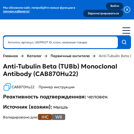
Войти
Мы обновили сайт, попробуйте новые функции в
личном кабинете!
Зарегистрироваться
Главная
Каталог
Первичные антитела
Anti-Tubulin Beta (
Anti-Tubulin Beta (TUBb) Monoclonal
Antibody (CAB870Hu22)
CAB870Hu22
Пример инструкции
Реактивность подтвержденная:
человек
Источник (хозяин):
мышь
IHC
WB
Валидировано для: