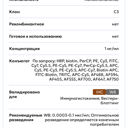
Клон
C3
Рекомбинантное
нет
Готовое к использованию
нет
Концентрация
1 мг/мл
Конъюгат
По запросу: HRP, biotin, PerCP, PE, Cy3, FITC,
Cy7, Cy5.5, PE-Cy5, PE-Cy7, PerCp-Cy5.5, APC,
Cy5, PE-Cy3, PE-Cy5.5, APC-Cy7, Biotin-APC,
FITC-Biotin, TRITC, APC-Cy5, AF488, AF594,
AF405, AF555, AF700, AF647, AF750
Валидировано
IHC
WB
для
Иммуногистохимия; Вестерн-
блоттинг
Рекомендуемые
WB: 0.0003-0.1 мкг/мл; Оптимальное
разведения
разведение определяется конечным
потребителем