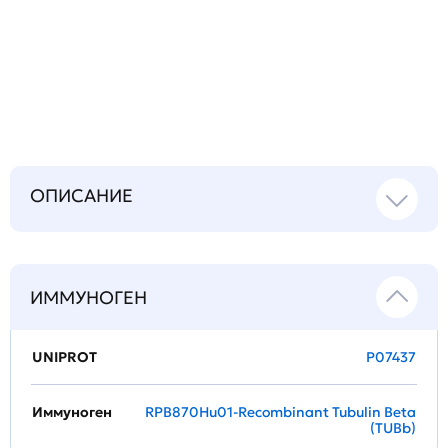
Задать
технический
вопрос
ОПИСАНИЕ
ИММУНОГЕН
UNIPROT
P07437
Иммуноген
RPB870Hu01-Recombinant Tubulin Beta
(TUBb)