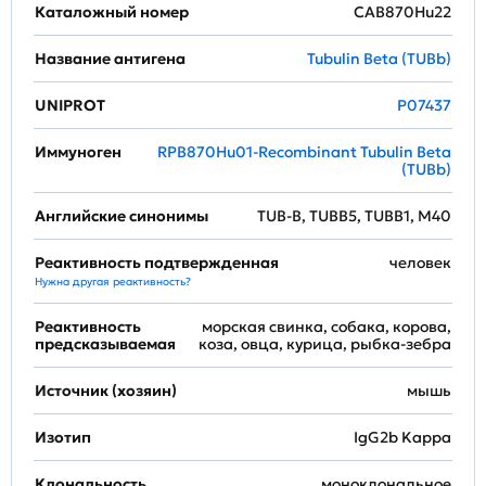
Каталожный номер
CAB870Hu22
Название антигена
Tubulin Beta (TUBb)
UNIPROT
P07437
Иммуноген
RPB870Hu01-Recombinant Tubulin Beta
(TUBb)
Английские синонимы
TUB-B, TUBB5, TUBB1, M40
Реактивность подтвержденная
человек
Нужна другая реактивность?
Реактивность
морская свинка, собака, корова,
предсказываемая
коза, овца, курица, рыбка-зебра
Источник (хозяин)
мышь
Изотип
IgG2b Kappa
Клональность
моноклональное