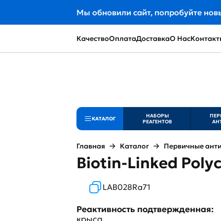
Мы обновили сайт, попробуйте нов
Качество
Оплата
Доставка
О Нас
Контакт
НАБОРЫ
ПЕР
КАТАЛОГ
РЕАГЕНТОВ
АН
Главная
Каталог
Первичные ант
Biotin-Linked Poly
LAB028Ra71
Реактивность подтвержденная:
крыса