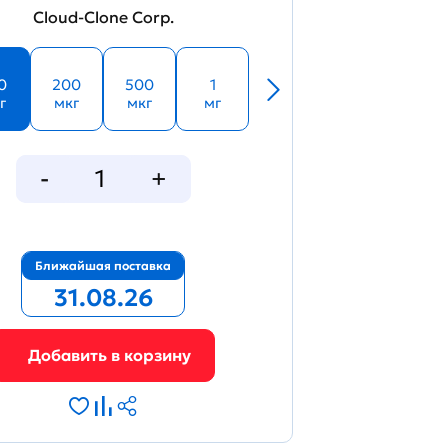
Cloud-Clone Corp.
0
200
500
1
г
мкг
мкг
мг
Ближайшая поставка
31.08.26