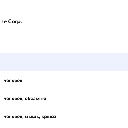
one Corp.
я:
человек
я:
человек, обезьяна
я:
человек, мышь, крыса