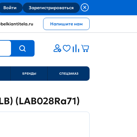
Войти
Зарегистрироваться
belkiantitela.ru
Напишите нам
БРЕНДЫ
СПЕЦЗАКАЗ
ALB) (LAB028Ra71)