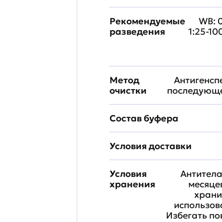
Рекомендуемые
WB: 0
разведения
1:25-10
Метод
Антигенсп
очистки
последующе
Состав буфера
Условия доставки
Условия
Антитела
хранения
месяце
храни
использова
Избегать по