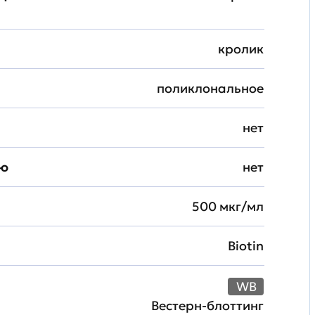
кролик
поликлональное
нет
ию
нет
500 мкг/мл
Biotin
WB
Вестерн-блоттинг