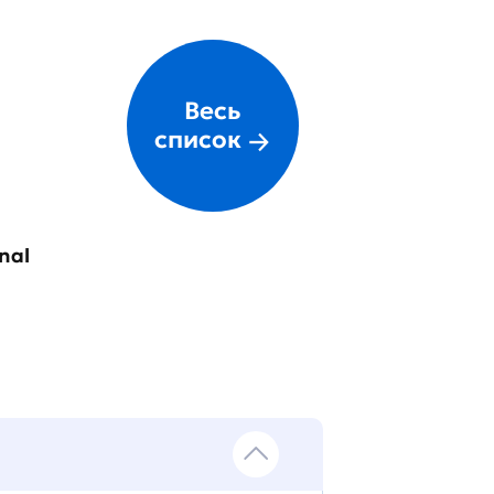
Весь
список
nal