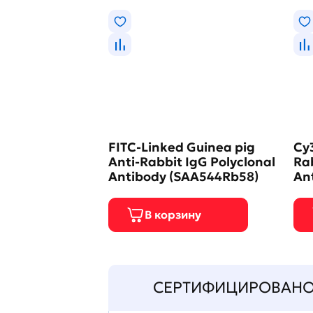
FITC-Linked Guinea pig
Cy3
Anti-Rabbit IgG Polyclonal
Rab
Antibody (SAA544Rb58)
An
СЕРТИФИЦИРОВАН