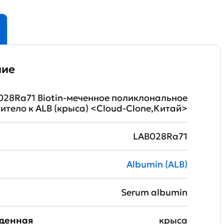
ние
028Ra71 Biotin-меченное поликлональное
итело к ALB (крыса) <Cloud-Clone,Китай>
LAB028Ra71
Albumin (ALB)
Serum albumin
жденная
крыса