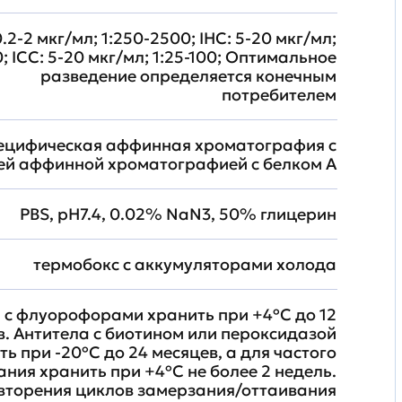
.2-2 мкг/мл; 1:250-2500; IHC: 5-20 мкг/мл;
0; ICC: 5-20 мкг/мл; 1:25-100; Оптимальное
разведение определяется конечным
потребителем
ецифическая аффинная хроматография с
й аффинной хроматографией с белком А
PBS, pH7.4, 0.02% NaN3, 50% глицерин
термобокс с аккумуляторами холода
 с флуорофорами хранить при +4ºС до 12
в. Антитела с биотином или пероксидазой
ть при -20ºС до 24 месяцев, а для частого
ния хранить при +4ºС не более 2 недель.
вторения циклов замерзания/оттаивания