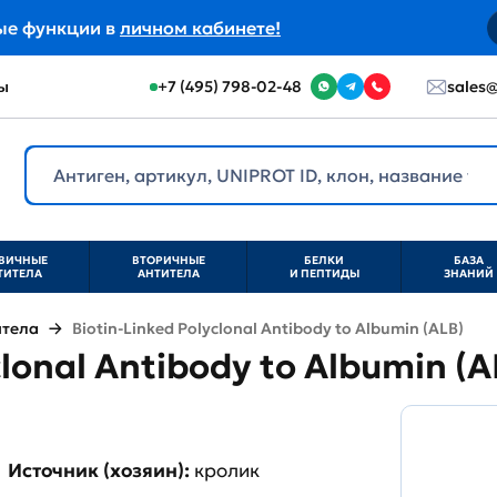
ые функции в
личном кабинете!
ы
+7 (495) 798-02-48
sales@
ВИЧНЫЕ
ВТОРИЧНЫЕ
БЕЛКИ
БАЗА
ТИТЕЛА
АНТИТЕЛА
И ПЕПТИДЫ
ЗНАНИЙ
итела
Biotin-Linked Polyclonal Antibody to Albumin (ALB)
clonal Antibody to Albumin (
Источник (хозяин):
кролик