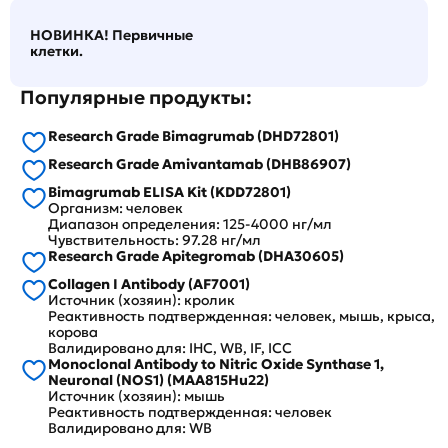
НОВИНКА! Первичные
клетки.
Популярные продукты:
Research Grade Bimagrumab (DHD72801)
Research Grade Amivantamab (DHB86907)
Bimagrumab ELISA Kit (KDD72801)
Организм: человек
Диапазон определения: 125-4000 нг/мл
Чувствительность: 97.28 нг/мл
Research Grade Apitegromab (DHA30605)
Collagen I Antibody (AF7001)
Источник (хозяин): кролик
Реактивность подтвержденная: человек, мышь, крыса,
корова
Валидировано для: IHC, WB, IF, ICC
Monoclonal Antibody to Nitric Oxide Synthase 1,
Neuronal (NOS1) (MAA815Hu22)
Источник (хозяин): мышь
Реактивность подтвержденная: человек
Валидировано для: WB