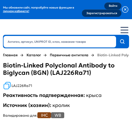
Войти
Мы обновили сайт, попробуйте новые функции в
личном кабинете!
Зарегистрироваться
Главная
Каталог
Первичные антитела
Biotin-Linked Polyc
Biotin-Linked Polyclonal Antibody to
Biglycan (BGN) (LAJ226Ra71)
LAJ226Ra71
Реактивность подтвержденная:
крыса
Источник (хозяин):
кролик
IHC
WB
Валидировано для: