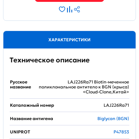
ХАРАКТЕРИСТИКИ
Техническое описание
Русское
LAJ226Ra71 Biotin-меченное
название
поликлональное антитело к BGN (крыса)
<Cloud-Clone,Китай>
Каталожный номер
LAJ226Ra71
Название антигена
Biglycan (BGN)
UNIPROT
P47853