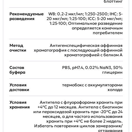
блоттинг
Рекомендуемые
WB: 0.2-2 мкг/мл; 1:250-2500; IHC: 5-
разведения
20 мкг/мл; 1:25-100; ICC: 5-20 мкг/мл;
1:25-100; Оптимальное разведение
определяется конечным
потребителем
Метод
Антигенспецифическая аффинная
очистки
хроматография с последующей аффинной
хроматографией с белком А
Состав
PBS, pH7.4, 0.02% NaN3, 50%
буфера
глицерин
Условия
термобокс с аккумуляторами
доставки
холода
Условия
Антитела с флуорофорами хранить при
хранения
+4ºС до 12 месяцев. Антитела с биотином
или пероксидазой хранить при -20ºС до 24
месяцев, а для частого использования
хранить при +4ºС не более 2 недель.
Избегать повторения циклов замерзания/
оттаивания