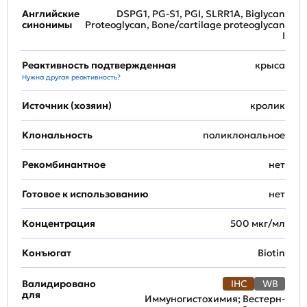
Английские
DSPG1, PG-S1, PGI, SLRR1A, Biglycan
синонимы
Proteoglycan, Bone/cartilage proteoglycan
I
Реактивность подтвержденная
крыса
Нужна другая реактивность?
Источник (хозяин)
кролик
Клональность
поликлональное
Рекомбинантное
нет
Готовое к использованию
нет
Концентрация
500 мкг/мл
Конъюгат
Biotin
Валидировано
IHC
WB
для
Иммуногистохимия; Вестерн-