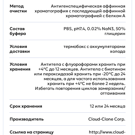
Метод
Антигенспецифическая аффинная
очистки
хроматография с последующей аффинной
хроматографией с белком А
Состав
PBS, pH7.4, 0.02% NaN3, 50%
буфера
глицерин
Условия
термобокс с аккумуляторами
доставки
холода
Условия
Антитела с флуорофорами хранить при
хранения
+4ºС до 12 месяцев. Антитела с биотином
или пероксидазой хранить при -20ºС до 24
месяцев, а для частого использования
хранить при +4ºС не более 2 недель.
Избегать повторения циклов замерзания/
оттаивания
Срок хранения
12 или 24 месяца
Производитель
Cloud-Clone Corp.
Ссылка на страницу
http://www.cloud-