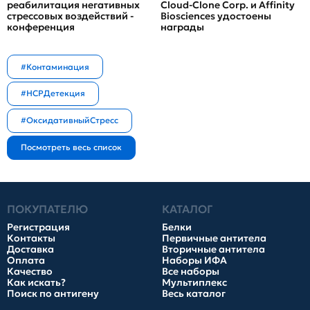
реабилитация негативных
Cloud-Clone Corp. и Affinity
стрессовых воздействий -
Biosciences удостоены
конференция
награды
#Контаминация
#HCPДетекция
#ОксидативныйСтресс
ПОКУПАТЕЛЮ
КАТАЛОГ
Регистрация
Белки
Контакты
Первичные антитела
Доставка
Вторичные антитела
Оплата
Наборы ИФА
Качество
Все наборы
Как искать?
Мультиплекс
Поиск по антигену
Весь каталог