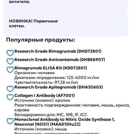
антитела.
НОВИНКА! Первичные
клетки.
Популярные продукты:
Research Grade Bimagrumab (DHD72801)
Research Grade Amivantamab (DHB86907)
Bimagrumab ELISA Kit (KDD72801)
Организм: человек
Диапазон определения: 125-4000 нг/мл
Чувствительность: 97.28 нг/мл
Research Grade Apitegromab (DHA30605)
Collagen I Antibody (AF7001)
Источник (хозяин): кролик
Реактивность подтвержденная: человек, мышь, крыса,
корова
Валидировано для: IHC, WB, IF, ICC
Monoclonal Antibody to Nitric Oxide Synthase 1,
Neuronal (NOS1) (MAA815Hu22)
Источник (хозяин): мышь
Реактивность подтвержденная: человек