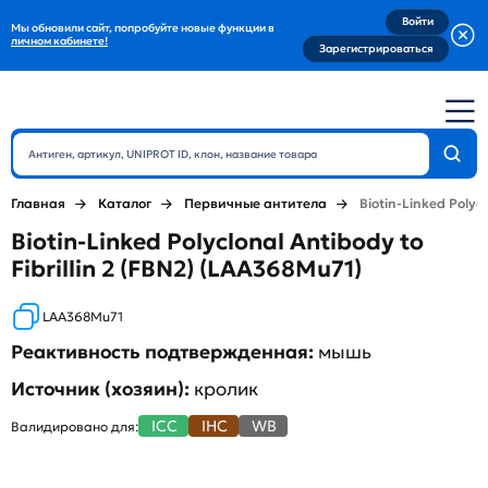
Войти
Мы обновили сайт, попробуйте новые функции в
личном кабинете!
Зарегистрироваться
Главная
Каталог
Первичные антитела
Biotin-Linked Polycl
Biotin-Linked Polyclonal Antibody to
Fibrillin 2 (FBN2) (LAA368Mu71)
LAA368Mu71
Реактивность подтвержденная:
мышь
Источник (хозяин):
кролик
ICC
IHC
WB
Валидировано для: