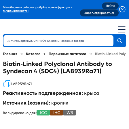
Войти
Мы обновили сайт, попробуйте новые функции в
личном кабинете!
Зарегистрироваться
Главная
Каталог
Первичные антитела
Biotin-Linked Polyc
Biotin-Linked Polyclonal Antibody to
Syndecan 4 (SDC4) (LAB939Ra71)
LAB939Ra71
Реактивность подтвержденная:
крыса
Источник (хозяин):
кролик
ICC
IHC
WB
Валидировано для: