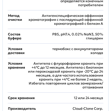
определяется конечным
потребителем
Метод
Антигенспецифическая аффинная
очистки
хроматография с последующей аффинной
хроматографией с белком А
Состав
PBS, pH7.4, 0.02% NaN3, 50%
буфера
глицерин
Условия
термобокс с аккумуляторами
доставки
холода
Условия
Антитела с флуорофорами хранить при
хранения
+4ºС до 12 месяцев. Антитела с биотином
или пероксидазой хранить при -20ºС до 24
месяцев, а для частого использования
хранить при +4ºС не более 2 недель.
Избегать повторения циклов замерзания/
оттаивания
Срок хранения
12 или 24 месяца
Производитель
Cloud-Clone Corp.