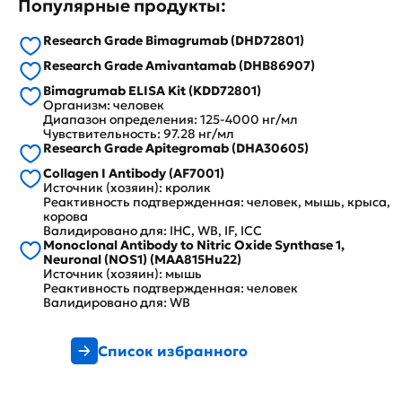
Популярные продукты:
Research Grade Bimagrumab (DHD72801)
Research Grade Amivantamab (DHB86907)
Bimagrumab ELISA Kit (KDD72801)
Организм: человек
Диапазон определения: 125-4000 нг/мл
Чувствительность: 97.28 нг/мл
Research Grade Apitegromab (DHA30605)
Collagen I Antibody (AF7001)
Источник (хозяин): кролик
Реактивность подтвержденная: человек, мышь, крыса,
корова
Валидировано для: IHC, WB, IF, ICC
Monoclonal Antibody to Nitric Oxide Synthase 1,
Neuronal (NOS1) (MAA815Hu22)
Источник (хозяин): мышь
Реактивность подтвержденная: человек
Валидировано для: WB
Список избранного