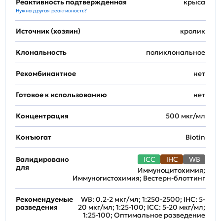
Реактивность подтвержденная
крыса
Нужна другая реактивность?
Источник (хозяин)
кролик
Клональность
поликлональное
Рекомбинантное
нет
Готовое к использованию
нет
Концентрация
500 мкг/мл
Конъюгат
Biotin
Валидировано
ICC
IHC
WB
для
Иммуноцитохимия;
Иммуногистохимия; Вестерн-блоттинг
Рекомендуемые
WB: 0.2-2 мкг/мл; 1:250-2500; IHC: 5-
разведения
20 мкг/мл; 1:25-100; ICC: 5-20 мкг/мл;
1:25-100; Оптимальное разведение