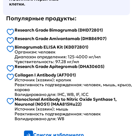
клетки.
Популярные продукты:
Research Grade Bimagrumab (DHD72801)
Research Grade Amivantamab (DHB86907)
Bimagrumab ELISA Kit (KDD72801)
Организм: человек
Диапазон определения: 125-4000 нг/мл
Чувствительность: 97.28 нг/мл
Research Grade Apitegromab (DHA30605)
Collagen I Antibody (AF7001)
Источник (хозяин): кролик
Реактивность подтвержденная: человек, мышь, крыса,
корова
Валидировано для: IHC, WB, IF, ICC
Monoclonal Antibody to Nitric Oxide Synthase 1,
Neuronal (NOS1) (MAA815Hu22)
Источник (хозяин): мышь
Реактивность подтвержденная: человек
Валидировано для: WB
Список избранного