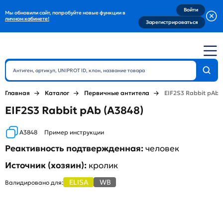
Войти
Мы обновили сайт, попробуйте новые функции в
личном кабинете!
Зарегистрироваться
Главная
Каталог
Первичные антитела
EIF2S3 Rabbit pAb
EIF2S3 Rabbit pAb (A3848)
A3848
Пример инструкции
Реактивность подтвержденная:
человек
Источник (хозяин):
кролик
ELISA
WB
Валидировано для: