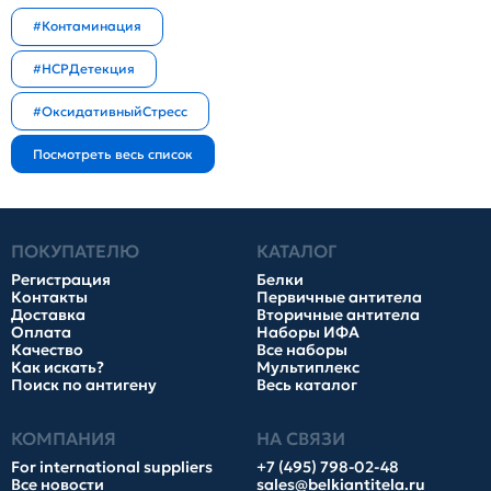
#Контаминация
#HCPДетекция
#ОксидативныйСтресс
ПОКУПАТЕЛЮ
КАТАЛОГ
Регистрация
Белки
Контакты
Первичные антитела
Доставка
Вторичные антитела
Оплата
Наборы ИФА
Качество
Все наборы
Как искать?
Мультиплекс
Поиск по антигену
Весь каталог
КОМПАНИЯ
НА СВЯЗИ
For international suppliers
+7 (495) 798-02-48
Все новости
sales@belkiantitela.ru