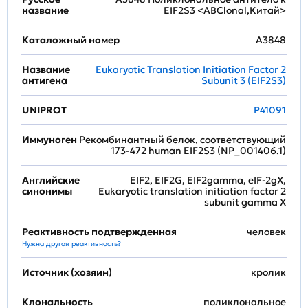
название
EIF2S3 <ABClonal,Китай>
Каталожный номер
A3848
Название
Eukaryotic Translation Initiation Factor 2
антигена
Subunit 3 (EIF2S3)
UNIPROT
P41091
Иммуноген
Рекомбинантный белок, соответствующий
173-472 human EIF2S3 (NP_001406.1)
Английские
EIF2, EIF2G, EIF2gamma, eIF-2gX,
синонимы
Eukaryotic translation initiation factor 2
subunit gamma X
Реактивность подтвержденная
человек
Нужна другая реактивность?
Источник (хозяин)
кролик
Клональность
поликлональное