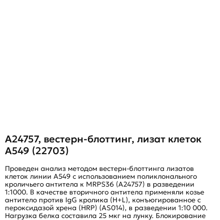
A24757, вестерн-блоттинг, лизат клеток
A549 (22703)
Проведен анализ методом вестерн-блоттинга лизатов
П
клеток линии A549 с использованием поликлонального
с
кроличьего антитела к MRPS36 (A24757) в разведении
к
1:1000. В качестве вторичного антитела применяли козье
1
антитело против IgG кролика (H+L), конъюгированное с
а
пероксидазой хрена (HRP) (AS014), в разведении 1:10 000.
п
Нагрузка белка составила 25 мкг на лунку. Блокирование
Н