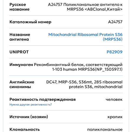
Русское
A24757 Поликлональное антитело к
название
MRPS36 <ABClonal,Китай>
Каталожный номер
A24757
Название
Mitochondrial Ribosomal Protein S36
антигена
(MRPS36)
UNIPROT
P82909
Иммуноген
Рекомбинантный белок, соответствующий
1-103 human MRPS36(NP_150597.1)
Английские
DC47, MRP-S36, S36mt, 28S ribosomal
синонимы
protein S36, mitochondrial
Реактивность подтвержденная
человек
Нужна другая реактивность?
Источник (хозяин)
кролик
Клональность
поликлональное