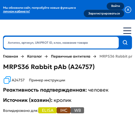
Войти
Мы обновили сайт, попробуйте новые функции в
личном кабинете!
Зарегистрироваться
Главная
Каталог
Первичные антитела
MRPS36 Rabbit pA
MRPS36 Rabbit pAb (A24757)
A24757
Пример инструкции
Реактивность подтвержденная:
человек
Источник (хозяин):
кролик
ELISA
IHC
WB
Валидировано для: