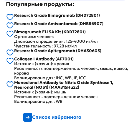
Популярные продукты:
Research Grade Bimagrumab (DHD72801)
Research Grade Amivantamab (DHB86907)
Bimagrumab ELISA Kit (KDD72801)
Организм: человек
Диапазон определения: 125-4000 нг/мл
Чувствительность: 97.28 нг/мл
Research Grade Apitegromab (DHA30605)
Collagen I Antibody (AF7001)
Источник (хозяин): кролик
Реактивность подтвержденная: человек, мышь, крыса,
корова
Валидировано для: IHC, WB, IF, ICC
Monoclonal Antibody to Nitric Oxide Synthase 1,
Neuronal (NOS1) (MAA815Hu22)
Источник (хозяин): мышь
Реактивность подтвержденная: человек
Валидировано для: WB
Список избранного