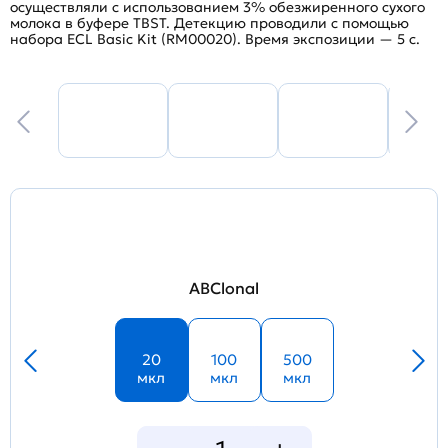
осуществляли с использованием 3% обезжиренного сухого
Б
молока в буфере TBST. Детекцию проводили с помощью
о
набора ECL Basic Kit (RM00020). Время экспозиции — 5 с.
о
В
ABClonal
20
100
500
мкл
мкл
мкл