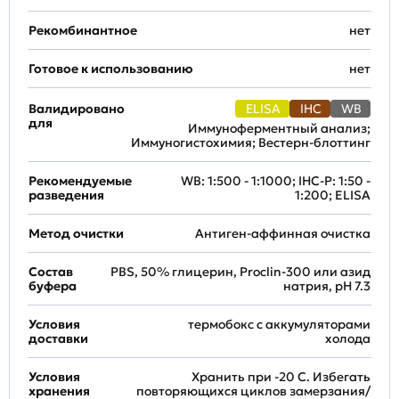
Рекомбинантное
нет
Готовое к использованию
нет
Валидировано
ELISA
IHC
WB
для
Иммуноферментный анализ;
Иммуногистохимия; Вестерн-блоттинг
Рекомендуемые
WB: 1:500 - 1:1000; IHC-P: 1:50 -
разведения
1:200; ELISA
Метод очистки
Антиген-аффинная очистка
Состав
PBS, 50% глицерин, Proclin-300 или азид
буфера
натрия, pH 7.3
Условия
термобокс с аккумуляторами
доставки
холода
Условия
Хранить при -20 С. Избегать
хранения
повторяющихся циклов замерзания/