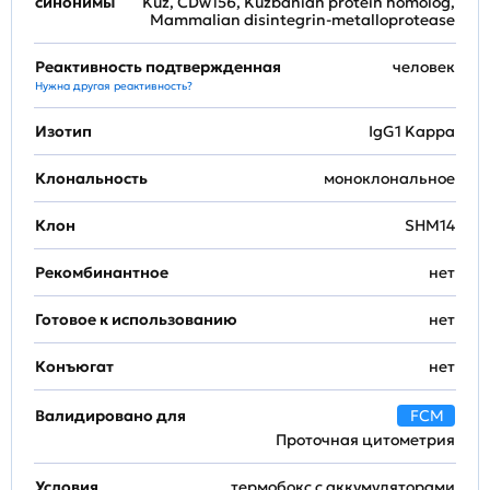
синонимы
Kuz, CDw156, Kuzbanian protein homolog,
Mammalian disintegrin-metalloprotease
Реактивность подтвержденная
человек
Нужна другая реактивность?
Изотип
IgG1 Kappa
Клональность
моноклональное
Клон
SHM14
Рекомбинантное
нет
Готовое к использованию
нет
Конъюгат
нет
Валидировано для
FCM
Проточная цитометрия
Условия
термобокс с аккумуляторами