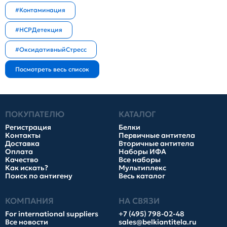
#Контаминация
#HCPДетекция
#ОксидативныйСтресс
ПОКУПАТЕЛЮ
КАТАЛОГ
Регистрация
Белки
Контакты
Первичные антитела
Доставка
Вторичные антитела
Оплата
Наборы ИФА
Качество
Все наборы
Как искать?
Мультиплекс
Поиск по антигену
Весь каталог
КОМПАНИЯ
НА СВЯЗИ
For international suppliers
+7 (495) 798-02-48
Все новости
sales@belkiantitela.ru