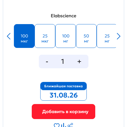
Elabscience
100
25
100
50
25
мкг
мкг
мг
мг
мг
Ближайшая поставка
31.08.26