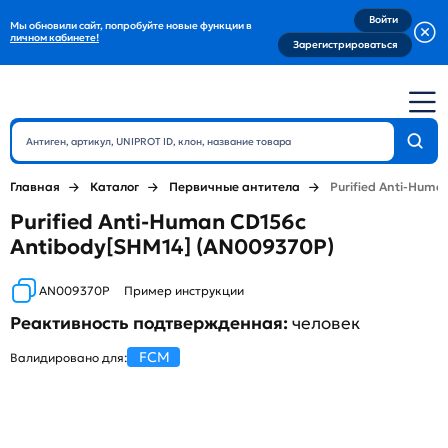
Войти
Мы обновили сайт, попробуйте новые функции в
личном кабинете!
Зарегистрироваться
Главная
Каталог
Первичные антитела
Purified Anti-Huma
Purified Anti-Human CD156c
Antibody[SHM14] (AN009370P)
AN009370P
Пример инструкции
Реактивность подтвержденная:
человек
FCM
Валидировано для: