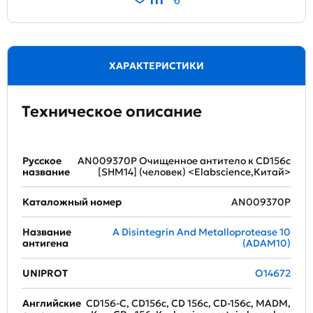
ХАРАКТЕРИСТИКИ
Техническое описание
Русское
AN009370P Очищенное антитело к CD156c
название
[SHM14] (человек) <Elabscience,Китай>
Каталожный номер
AN009370P
Название
A Disintegrin And Metalloprotease 10
антигена
(ADAM10)
UNIPROT
O14672
Английские
CD156-C, CD156c, CD 156c, CD-156c, MADM,