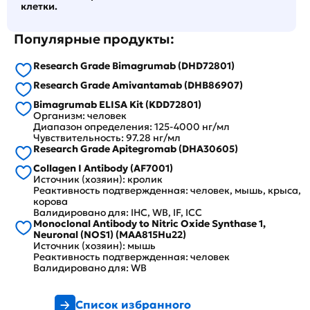
клетки.
Популярные продукты:
Research Grade Bimagrumab (DHD72801)
Research Grade Amivantamab (DHB86907)
Bimagrumab ELISA Kit (KDD72801)
Организм: человек
Диапазон определения: 125-4000 нг/мл
Чувствительность: 97.28 нг/мл
Research Grade Apitegromab (DHA30605)
Collagen I Antibody (AF7001)
Источник (хозяин): кролик
Реактивность подтвержденная: человек, мышь, крыса,
корова
Валидировано для: IHC, WB, IF, ICC
Monoclonal Antibody to Nitric Oxide Synthase 1,
Neuronal (NOS1) (MAA815Hu22)
Источник (хозяин): мышь
Реактивность подтвержденная: человек
Валидировано для: WB
Список избранного